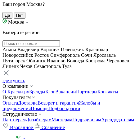
Ваш город Москва?
Да
Нет
Москва
Выберите регион
Анапа
Владимир
Воронеж
Геленджик
Краснодар
Новороссийск
Ростов
Симферополь
Сочи
Ярославль
Пятигорск
Обнинск
Иваново
Вологда
Кострома
Череповец
Липецк
Чехов
Севастополь
Тула
где купить
О компании
О Краски.ру
Бренды
Блог
Вакансии
Партнеры
Контакты
Покупателям
Оплата
Доставка
Возврат и гарантия
Жалобы и
предложения
Помощь
Подбор краски
Сотрудничество
Партнерам
Дизайнерам
Мастерам
Подрядчикам
Арендодателям
Избранное
Сравнение