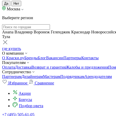
Да
Нет
Москва
Выберите регион
Анапа
Владимир
Воронеж
Геленджик
Краснодар
Новороссийс
Тула
где купить
О компании
О Краски.ру
Бренды
Блог
Вакансии
Партнеры
Контакты
Покупателям
Оплата
Доставка
Возврат и гарантия
Жалобы и предложения
Пом
Сотрудничество
Партнерам
Дизайнерам
Мастерам
Подрядчикам
Арендодателям
Избранное
Сравнение
Акции
Бонусы
Подбор цвета
+7 (495) 505-61-05