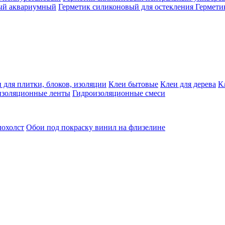
ый аквариумный
Герметик силиконовый для остекления
Гермети
 для плитки, блоков, изоляции
Клеи бытовые
Клеи для дерева
К
изоляционные ленты
Гидроизоляционные смеси
лохолст
Обои под покраску винил на флизелине