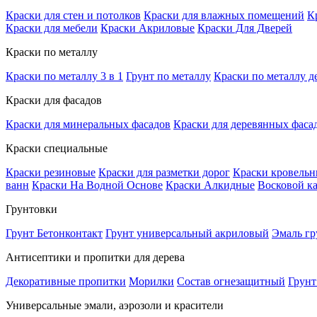
Краски для стен и потолков
Краски для влажных помещений
К
Краски для мебели
Краски Акриловые
Краски Для Дверей
Краски по металлу
Краски по металлу 3 в 1
Грунт по металлу
Краски по металлу д
Краски для фасадов
Краски для минеральных фасадов
Краски для деревянных фаса
Краски специальные
Краски резиновые
Краски для разметки дорог
Краски кровель
ванн
Краски На Водной Основе
Краски Алкидные
Восковой к
Грунтовки
Грунт Бетонконтакт
Грунт универсальный акриловый
Эмаль гр
Антисептики и пропитки для дерева
Декоративные пропитки
Морилки
Состав огнезащитный
Грунт
Универсальные эмали, аэрозоли и красители