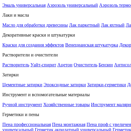
Эмаль универсальная
Аэрозоль универсальный
Аэрозоль терм
Лаки и масла
Масло для обработки древесины
Лак паркетный
Лак яхтный
Ла
Декоративные краски и штукатурки
Краски для создания эффектов
Венецианская штукатурка
Декор
Растворители и очистители
Растворитель
Уайт-спирит
Ацетон
Очиститель
Бензин
Антисо
Затирки
Цементные затирки
Эпоксидные затирки
Затирки-герметики
Д
Инструмент и вспомогательные материалы
Ручной инструмент
Хозяйственные товары
Инструмент маляр
Герметики и пены
Пена профессиональная
Пена монтажная
Пена проф с увеличе
универсальный
Герметик акрилатный универсальный
Гермети