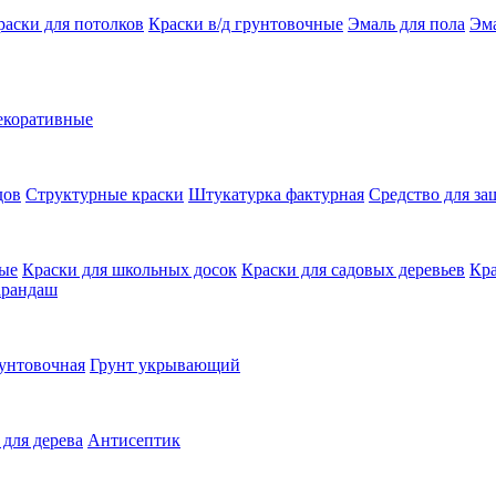
раски для потолков
Краски в/д грунтовочные
Эмаль для пола
Эма
екоративные
дов
Структурные краски
Штукатурка фактурная
Средство для з
ные
Краски для школьных досок
Краски для садовых деревьев
Кра
арандаш
унтовочная
Грунт укрывающий
 для дерева
Антисептик