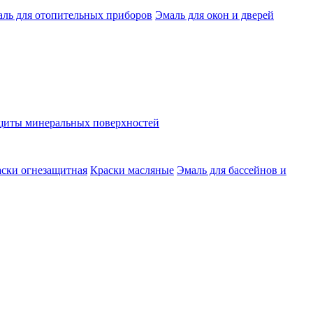
ль для отопительных приборов
Эмаль для окон и дверей
ащиты минеральных поверхностей
ски огнезащитная
Краски масляные
Эмаль для бассейнов и