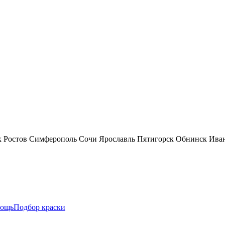
к
Ростов
Симферополь
Сочи
Ярославль
Пятигорск
Обнинск
Ива
ощь
Подбор краски