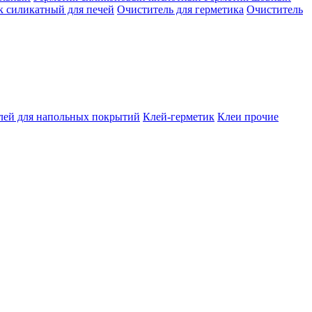
к силикатный для печей
Очиститель для герметика
Очиститель
лей для напольных покрытий
Клей-герметик
Клеи прочие