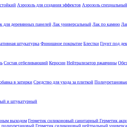
остойкий
Аэрозоль для создания эффектов
Аэрозоль специальны
к для деревянных панелей
Лак универсальный
Лак по камню
Ла
ативная штукатурка
Финишное покрытие
Блестки
Грунт под де
ль
Состав отбеливающий
Керосин
Нейтрализатор ржавчины
Обе
обавка в затирки
Средство для ухода за плиткой
Полиуретановые
ный и штукатурный
нным выходом
Герметик силиконовый санитарный
Герметик акр
к полиуретановый
Герметик силиконовый нейтральный универс