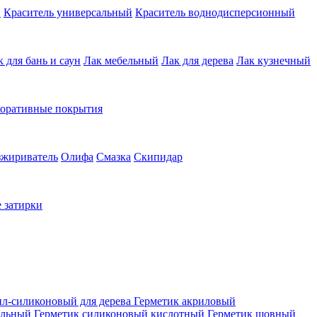
й
Краситель универсальный
Краситель воднодисперсионный
к для бань и саун
Лак мебельный
Лак для дерева
Лак кузнечный
коративные покрытия
зжириватель
Олифа
Смазка
Скипидар
 затирки
ил-силиконовый для дерева
Герметик акриловый
альный
Герметик силиконовый кислотный
Герметик шовный