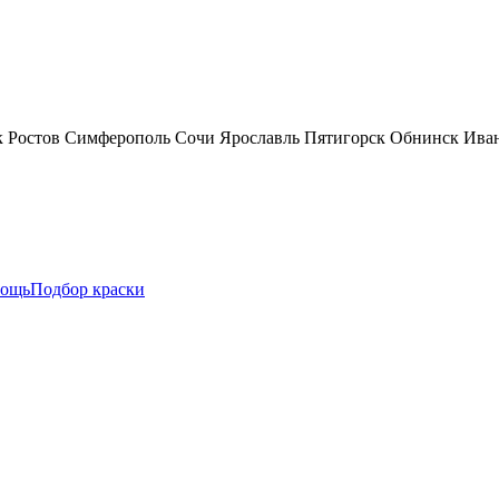
к
Ростов
Симферополь
Сочи
Ярославль
Пятигорск
Обнинск
Ива
ощь
Подбор краски