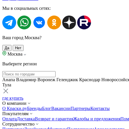
Мы в социальных сетях:
Ваш город Москва?
Да
Нет
Москва
Выберите регион
Анапа
Владимир
Воронеж
Геленджик
Краснодар
Новороссийс
Тула
где купить
О компании
О Краски.ру
Бренды
Блог
Вакансии
Партнеры
Контакты
Покупателям
Оплата
Доставка
Возврат и гарантия
Жалобы и предложения
Пом
Сотрудничество