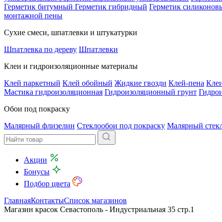
Герметик битумный
Герметик гибридный
Герметик силиконов
монтажной пены
Сухие смеси, шпатлевки и штукатурки
Шпатлевка по дереву
Шпатлевки
Клеи и гидроизоляционные материалы
Клей паркетный
Клей обойный
Жидкие гвозди
Клей-пена
Клеи
Мастика гидроизоляционная
Гидроизоляционный грунт
Гидро
Обои под покраску
Малярный флизелин
Стеклообои под покраску
Малярный стек
Акции
Бонусы
Подбор цвета
Главная
Контакты
Список магазинов
Магазин красок Севастополь - Индустриальная 35 стр.1