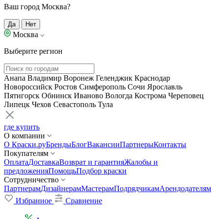
Ваш город Москва?
Да
Нет
Москва
Выберите регион
Анапа
Владимир
Воронеж
Геленджик
Краснодар
Новороссийск
Ростов
Симферополь
Сочи
Ярославль
Пятигорск
Обнинск
Иваново
Вологда
Кострома
Череповец
Липецк
Чехов
Севастополь
Тула
где купить
О компании
О Краски.ру
Бренды
Блог
Вакансии
Партнеры
Контакты
Покупателям
Оплата
Доставка
Возврат и гарантия
Жалобы и
предложения
Помощь
Подбор краски
Сотрудничество
Партнерам
Дизайнерам
Мастерам
Подрядчикам
Арендодателям
Избранное
Сравнение