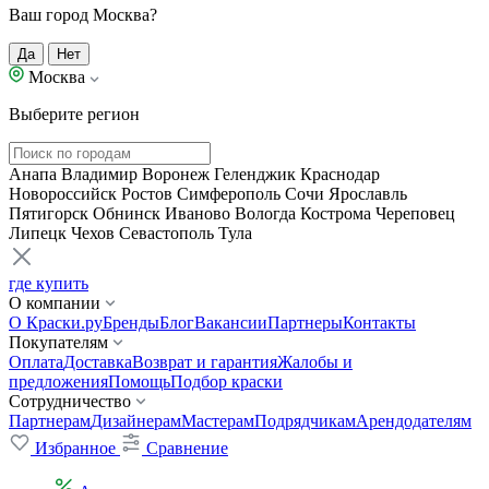
Ваш город Москва?
Да
Нет
Москва
Выберите регион
Анапа
Владимир
Воронеж
Геленджик
Краснодар
Новороссийск
Ростов
Симферополь
Сочи
Ярославль
Пятигорск
Обнинск
Иваново
Вологда
Кострома
Череповец
Липецк
Чехов
Севастополь
Тула
где купить
О компании
О Краски.ру
Бренды
Блог
Вакансии
Партнеры
Контакты
Покупателям
Оплата
Доставка
Возврат и гарантия
Жалобы и
предложения
Помощь
Подбор краски
Сотрудничество
Партнерам
Дизайнерам
Мастерам
Подрядчикам
Арендодателям
Избранное
Сравнение