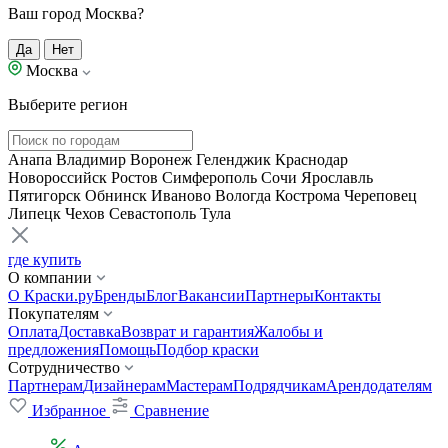
Ваш город Москва?
Да
Нет
Москва
Выберите регион
Анапа
Владимир
Воронеж
Геленджик
Краснодар
Новороссийск
Ростов
Симферополь
Сочи
Ярославль
Пятигорск
Обнинск
Иваново
Вологда
Кострома
Череповец
Липецк
Чехов
Севастополь
Тула
где купить
О компании
О Краски.ру
Бренды
Блог
Вакансии
Партнеры
Контакты
Покупателям
Оплата
Доставка
Возврат и гарантия
Жалобы и
предложения
Помощь
Подбор краски
Сотрудничество
Партнерам
Дизайнерам
Мастерам
Подрядчикам
Арендодателям
Избранное
Сравнение