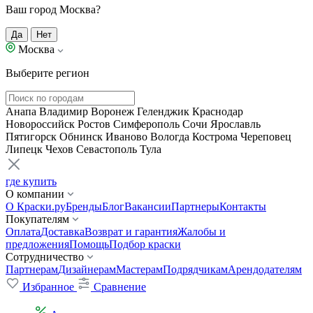
Ваш город Москва?
Да
Нет
Москва
Выберите регион
Анапа
Владимир
Воронеж
Геленджик
Краснодар
Новороссийск
Ростов
Симферополь
Сочи
Ярославль
Пятигорск
Обнинск
Иваново
Вологда
Кострома
Череповец
Липецк
Чехов
Севастополь
Тула
где купить
О компании
О Краски.ру
Бренды
Блог
Вакансии
Партнеры
Контакты
Покупателям
Оплата
Доставка
Возврат и гарантия
Жалобы и
предложения
Помощь
Подбор краски
Сотрудничество
Партнерам
Дизайнерам
Мастерам
Подрядчикам
Арендодателям
Избранное
Сравнение