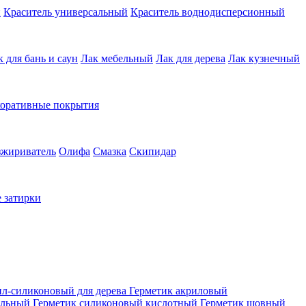
й
Краситель универсальный
Краситель воднодисперсионный
к для бань и саун
Лак мебельный
Лак для дерева
Лак кузнечный
коративные покрытия
зжириватель
Олифа
Смазка
Скипидар
 затирки
ил-силиконовый для дерева
Герметик акриловый
альный
Герметик силиконовый кислотный
Герметик шовный