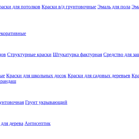
раски для потолков
Краски в/д грунтовочные
Эмаль для пола
Эма
екоративные
дов
Структурные краски
Штукатурка фактурная
Средство для з
ные
Краски для школьных досок
Краски для садовых деревьев
Кра
арандаш
унтовочная
Грунт укрывающий
 для дерева
Антисептик