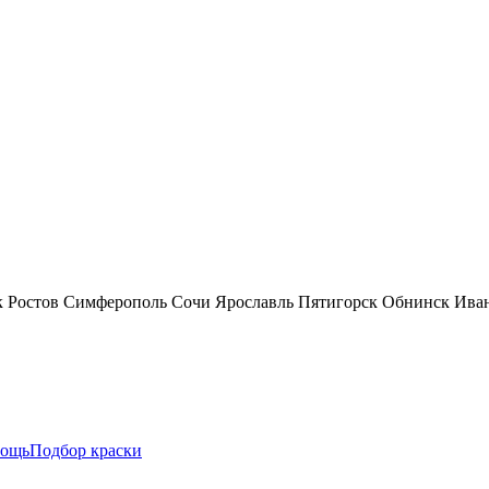
к
Ростов
Симферополь
Сочи
Ярославль
Пятигорск
Обнинск
Ива
ощь
Подбор краски