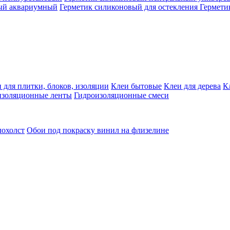
ый аквариумный
Герметик силиконовый для остекления
Гермети
 для плитки, блоков, изоляции
Клеи бытовые
Клеи для дерева
К
изоляционные ленты
Гидроизоляционные смеси
лохолст
Обои под покраску винил на флизелине