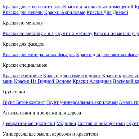
Краски для стен и потолков
Краски для влажных помещений
К
Краски для мебели
Краски Акриловые
Краски Для Дверей
Краски по металлу
Краски по металлу 3 в 1
Грунт по металлу
Краски по металлу д
Краски для фасадов
Краски для минеральных фасадов
Краски для деревянных фаса
Краски специальные
Краски резиновые
Краски для разметки дорог
Краски кровель
ванн
Краски На Водной Основе
Краски Алкидные
Восковой к
Грунтовки
Грунт Бетонконтакт
Грунт универсальный акриловый
Эмаль гр
Антисептики и пропитки для дерева
Декоративные пропитки
Морилки
Состав огнезащитный
Грунт
Универсальные эмали, аэрозоли и красители