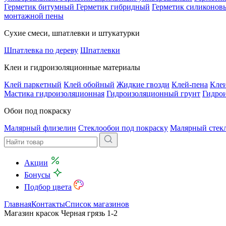
Герметик битумный
Герметик гибридный
Герметик силиконов
монтажной пены
Сухие смеси, шпатлевки и штукатурки
Шпатлевка по дереву
Шпатлевки
Клеи и гидроизоляционные материалы
Клей паркетный
Клей обойный
Жидкие гвозди
Клей-пена
Клеи
Мастика гидроизоляционная
Гидроизоляционный грунт
Гидро
Обои под покраску
Малярный флизелин
Стеклообои под покраску
Малярный стек
Акции
Бонусы
Подбор цвета
Главная
Контакты
Список магазинов
Магазин красок Черная грязь 1-2