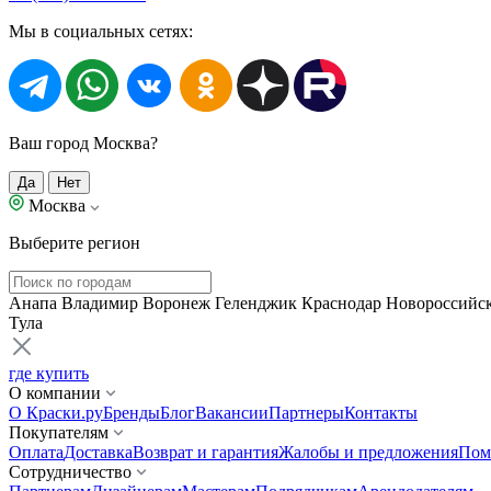
Мы в социальных сетях:
Ваш город Москва?
Да
Нет
Москва
Выберите регион
Анапа
Владимир
Воронеж
Геленджик
Краснодар
Новороссийс
Тула
где купить
О компании
О Краски.ру
Бренды
Блог
Вакансии
Партнеры
Контакты
Покупателям
Оплата
Доставка
Возврат и гарантия
Жалобы и предложения
Пом
Сотрудничество