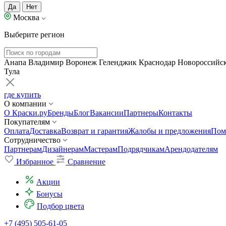
Да
Нет
Москва
Выберите регион
Анапа
Владимир
Воронеж
Геленджик
Краснодар
Новороссийс
Тула
где купить
О компании
О Краски.ру
Бренды
Блог
Вакансии
Партнеры
Контакты
Покупателям
Оплата
Доставка
Возврат и гарантия
Жалобы и предложения
Пом
Сотрудничество
Партнерам
Дизайнерам
Мастерам
Подрядчикам
Арендодателям
Избранное
Сравнение
Акции
Бонусы
Подбор цвета
+7 (495) 505-61-05