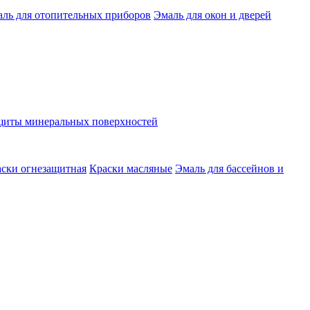
ль для отопительных приборов
Эмаль для окон и дверей
ащиты минеральных поверхностей
ски огнезащитная
Краски масляные
Эмаль для бассейнов и