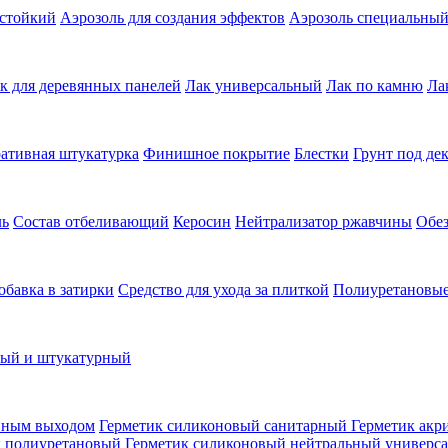
остойкий
Аэрозоль для создания эффектов
Аэрозоль специальны
к для деревянных панелей
Лак универсальный
Лак по камню
Ла
ативная штукатурка
Финишное покрытие
Блестки
Грунт под де
ль
Состав отбеливающий
Керосин
Нейтрализатор ржавчины
Обе
обавка в затирки
Средство для ухода за плиткой
Полиуретановые
ный и штукатурный
нным выходом
Герметик силиконовый санитарный
Герметик акр
к полиуретановый
Герметик силиконовый нейтральный универс