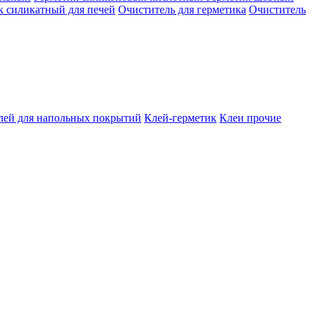
к силикатный для печей
Очиститель для герметика
Очиститель
лей для напольных покрытий
Клей-герметик
Клеи прочие