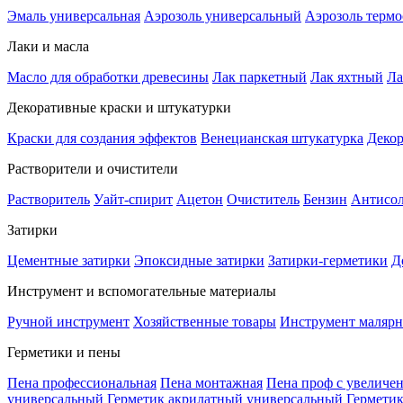
Эмаль универсальная
Аэрозоль универсальный
Аэрозоль терм
Лаки и масла
Масло для обработки древесины
Лак паркетный
Лак яхтный
Ла
Декоративные краски и штукатурки
Краски для создания эффектов
Венецианская штукатурка
Декор
Растворители и очистители
Растворитель
Уайт-спирит
Ацетон
Очиститель
Бензин
Антисо
Затирки
Цементные затирки
Эпоксидные затирки
Затирки-герметики
Д
Инструмент и вспомогательные материалы
Ручной инструмент
Хозяйственные товары
Инструмент маляр
Герметики и пены
Пена профессиональная
Пена монтажная
Пена проф с увеличе
универсальный
Герметик акрилатный универсальный
Гермети