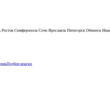
к
Ростов
Симферополь
Сочи
Ярославль
Пятигорск
Обнинск
Ива
ощь
Подбор краски