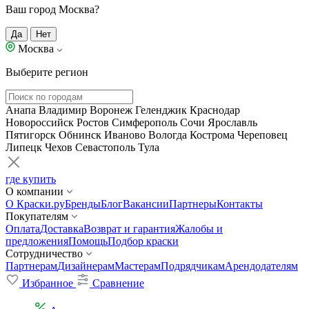
Ваш город Москва?
Да
Нет
Москва
Выберите регион
Анапа
Владимир
Воронеж
Геленджик
Краснодар
Новороссийск
Ростов
Симферополь
Сочи
Ярославль
Пятигорск
Обнинск
Иваново
Вологда
Кострома
Череповец
Липецк
Чехов
Севастополь
Тула
где купить
О компании
О Краски.ру
Бренды
Блог
Вакансии
Партнеры
Контакты
Покупателям
Оплата
Доставка
Возврат и гарантия
Жалобы и
предложения
Помощь
Подбор краски
Сотрудничество
Партнерам
Дизайнерам
Мастерам
Подрядчикам
Арендодателям
Избранное
Сравнение