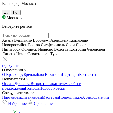
Ваш город Москва?
Да
Нет
Москва
Выберите регион
Анапа
Владимир
Воронеж
Геленджик
Краснодар
Новороссийск
Ростов
Симферополь
Сочи
Ярославль
Пятигорск
Обнинск
Иваново
Вологда
Кострома
Череповец
Липецк
Чехов
Севастополь
Тула
где купить
О компании
О Краски.ру
Бренды
Блог
Вакансии
Партнеры
Контакты
Покупателям
Оплата
Доставка
Возврат и гарантия
Жалобы и
предложения
Помощь
Подбор краски
Сотрудничество
Партнерам
Дизайнерам
Мастерам
Подрядчикам
Арендодателям
Избранное
Сравнение