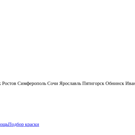
к
Ростов
Симферополь
Сочи
Ярославль
Пятигорск
Обнинск
Ива
ощь
Подбор краски