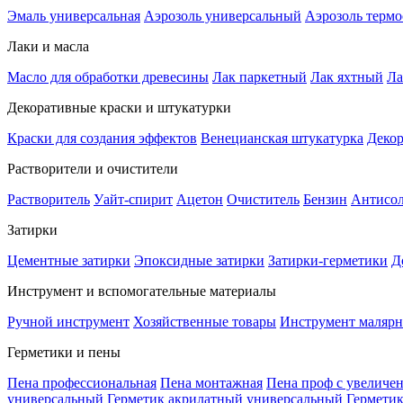
Эмаль универсальная
Аэрозоль универсальный
Аэрозоль терм
Лаки и масла
Масло для обработки древесины
Лак паркетный
Лак яхтный
Ла
Декоративные краски и штукатурки
Краски для создания эффектов
Венецианская штукатурка
Декор
Растворители и очистители
Растворитель
Уайт-спирит
Ацетон
Очиститель
Бензин
Антисо
Затирки
Цементные затирки
Эпоксидные затирки
Затирки-герметики
Д
Инструмент и вспомогательные материалы
Ручной инструмент
Хозяйственные товары
Инструмент маляр
Герметики и пены
Пена профессиональная
Пена монтажная
Пена проф с увеличе
универсальный
Герметик акрилатный универсальный
Гермети