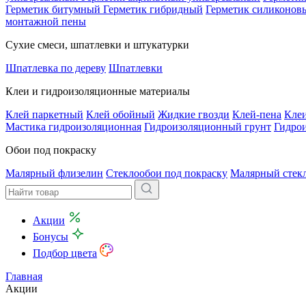
Герметик битумный
Герметик гибридный
Герметик силиконов
монтажной пены
Сухие смеси, шпатлевки и штукатурки
Шпатлевка по дереву
Шпатлевки
Клеи и гидроизоляционные материалы
Клей паркетный
Клей обойный
Жидкие гвозди
Клей-пена
Клеи
Мастика гидроизоляционная
Гидроизоляционный грунт
Гидро
Обои под покраску
Малярный флизелин
Стеклообои под покраску
Малярный стек
Акции
Бонусы
Подбор цвета
Главная
Акции