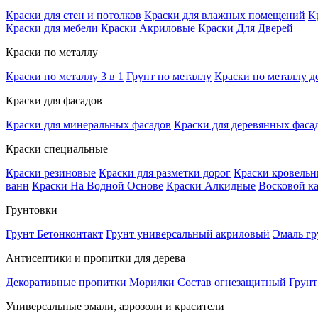
Краски для стен и потолков
Краски для влажных помещений
К
Краски для мебели
Краски Акриловые
Краски Для Дверей
Краски по металлу
Краски по металлу 3 в 1
Грунт по металлу
Краски по металлу д
Краски для фасадов
Краски для минеральных фасадов
Краски для деревянных фаса
Краски специальные
Краски резиновые
Краски для разметки дорог
Краски кровель
ванн
Краски На Водной Основе
Краски Алкидные
Восковой к
Грунтовки
Грунт Бетонконтакт
Грунт универсальный акриловый
Эмаль гр
Антисептики и пропитки для дерева
Декоративные пропитки
Морилки
Состав огнезащитный
Грунт
Универсальные эмали, аэрозоли и красители