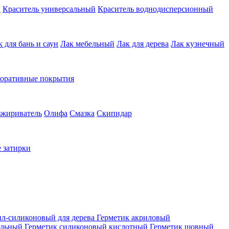
й
Краситель универсальный
Краситель воднодисперсионный
к для бань и саун
Лак мебельный
Лак для дерева
Лак кузнечный
коративные покрытия
зжириватель
Олифа
Смазка
Скипидар
 затирки
ил-силиконовый для дерева
Герметик акриловый
альный
Герметик силиконовый кислотный
Герметик шовный