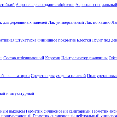
остойкий
Аэрозоль для создания эффектов
Аэрозоль специальны
к для деревянных панелей
Лак универсальный
Лак по камню
Ла
ативная штукатурка
Финишное покрытие
Блестки
Грунт под де
ль
Состав отбеливающий
Керосин
Нейтрализатор ржавчины
Обе
обавка в затирки
Средство для ухода за плиткой
Полиуретановые
ный и штукатурный
нным выходом
Герметик силиконовый санитарный
Герметик акр
к полиуретановый
Герметик силиконовый нейтральный универс