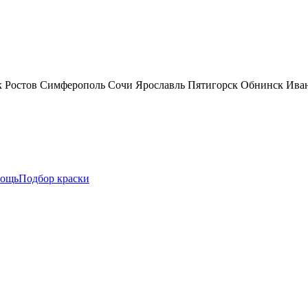
к
Ростов
Симферополь
Сочи
Ярославль
Пятигорск
Обнинск
Ива
ощь
Подбор краски