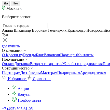
Да
Нет
Москва
Выберите регион
Анапа
Владимир
Воронеж
Геленджик
Краснодар
Новороссийс
Тула
где купить
О компании
О Краски.ру
Бренды
Блог
Вакансии
Партнеры
Контакты
Покупателям
Оплата
Доставка
Возврат и гарантия
Жалобы и предложения
Пом
Сотрудничество
Партнерам
Дизайнерам
Мастерам
Подрядчикам
Арендодателям
Избранное
Сравнение
Акции
Бонусы
Подбор цвета
+7 (495) 505-61-05