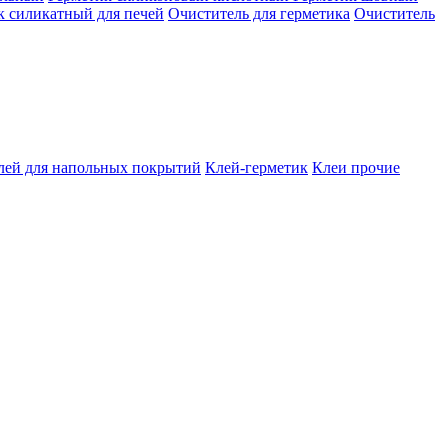
к силикатный для печей
Очиститель для герметика
Очиститель
лей для напольных покрытий
Клей-герметик
Клеи прочие