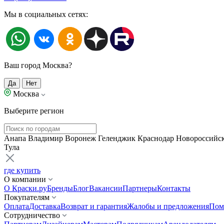
Мы в социальных сетях:
Ваш город Москва?
Да
Нет
Москва
Выберите регион
Анапа
Владимир
Воронеж
Геленджик
Краснодар
Новороссийс
Тула
где купить
О компании
О Краски.ру
Бренды
Блог
Вакансии
Партнеры
Контакты
Покупателям
Оплата
Доставка
Возврат и гарантия
Жалобы и предложения
Пом
Сотрудничество