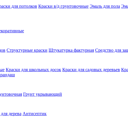
раски для потолков
Краски в/д грунтовочные
Эмаль для пола
Эма
екоративные
дов
Структурные краски
Штукатурка фактурная
Средство для з
ные
Краски для школьных досок
Краски для садовых деревьев
Кра
арандаш
унтовочная
Грунт укрывающий
 для дерева
Антисептик