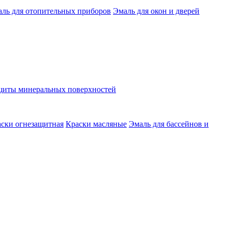
ль для отопительных приборов
Эмаль для окон и дверей
ащиты минеральных поверхностей
ски огнезащитная
Краски масляные
Эмаль для бассейнов и