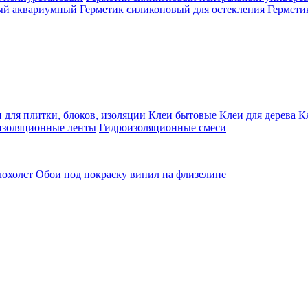
ый аквариумный
Герметик силиконовый для остекления
Гермети
 для плитки, блоков, изоляции
Клеи бытовые
Клеи для дерева
К
изоляционные ленты
Гидроизоляционные смеси
лохолст
Обои под покраску винил на флизелине