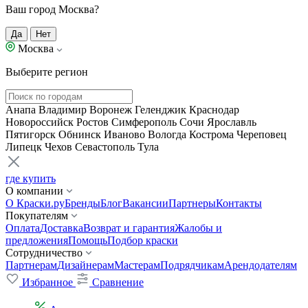
Ваш город Москва?
Да
Нет
Москва
Выберите регион
Анапа
Владимир
Воронеж
Геленджик
Краснодар
Новороссийск
Ростов
Симферополь
Сочи
Ярославль
Пятигорск
Обнинск
Иваново
Вологда
Кострома
Череповец
Липецк
Чехов
Севастополь
Тула
где купить
О компании
О Краски.ру
Бренды
Блог
Вакансии
Партнеры
Контакты
Покупателям
Оплата
Доставка
Возврат и гарантия
Жалобы и
предложения
Помощь
Подбор краски
Сотрудничество
Партнерам
Дизайнерам
Мастерам
Подрядчикам
Арендодателям
Избранное
Сравнение