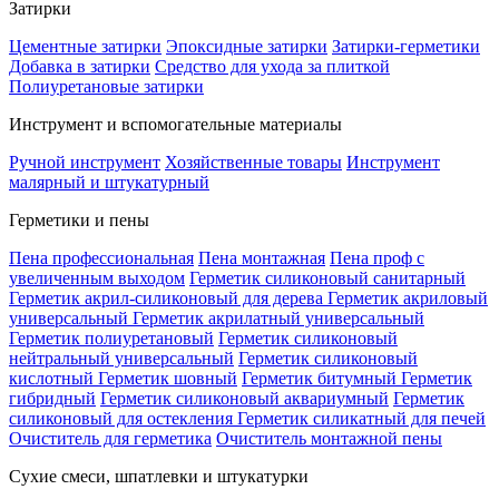
Затирки
Цементные затирки
Эпоксидные затирки
Затирки-герметики
Добавка в затирки
Средство для ухода за плиткой
Полиуретановые затирки
Инструмент и вспомогательные материалы
Ручной инструмент
Хозяйственные товары
Инструмент
малярный и штукатурный
Герметики и пены
Пена профессиональная
Пена монтажная
Пена проф с
увеличенным выходом
Герметик силиконовый санитарный
Герметик акрил-силиконовый для дерева
Герметик акриловый
универсальный
Герметик акрилатный универсальный
Герметик полиуретановый
Герметик силиконовый
нейтральный универсальный
Герметик силиконовый
кислотный
Герметик шовный
Герметик битумный
Герметик
гибридный
Герметик силиконовый аквариумный
Герметик
силиконовый для остекления
Герметик силикатный для печей
Очиститель для герметика
Очиститель монтажной пены
Сухие смеси, шпатлевки и штукатурки