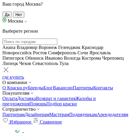
Ваш город Москва?
Да
Нет
Москва
Выберите регион
Анапа
Владимир
Воронеж
Геленджик
Краснодар
Новороссийск
Ростов
Симферополь
Сочи
Ярославль
Пятигорск
Обнинск
Иваново
Вологда
Кострома
Череповец
Липецк
Чехов
Севастополь
Тула
где купить
О компании
О Краски.ру
Бренды
Блог
Вакансии
Партнеры
Контакты
Покупателям
Оплата
Доставка
Возврат и гарантия
Жалобы и
предложения
Помощь
Подбор краски
Сотрудничество
Партнерам
Дизайнерам
Мастерам
Подрядчикам
Арендодателям
Избранное
Сравнение