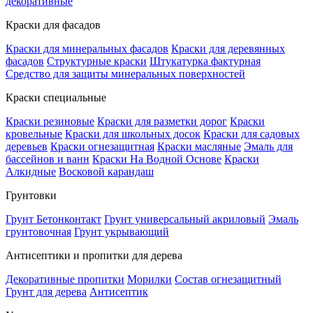
декоративные
Краски для фасадов
Краски для минеральных фасадов
Краски для деревянных
фасадов
Структурные краски
Штукатурка фактурная
Средство для защиты минеральных поверхностей
Краски специальные
Краски резиновые
Краски для разметки дорог
Краски
кровельные
Краски для школьных досок
Краски для садовых
деревьев
Краски огнезащитная
Краски масляные
Эмаль для
бассейнов и ванн
Краски На Водной Основе
Краски
Алкидные
Восковой карандаш
Грунтовки
Грунт Бетонконтакт
Грунт универсальный акриловый
Эмаль
грунтовочная
Грунт укрывающий
Антисептики и пропитки для дерева
Декоративные пропитки
Морилки
Состав огнезащитный
Грунт для дерева
Антисептик