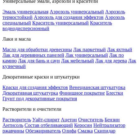
Универсальные эмали, аэрозоли и красители
Эмаль универсальная
Аэрозоль универсальный
Аэрозоль
термостойкий
Аэрозоль для создания эффектов
Аэрозоль
специальный
Краситель универсальный
Краситель
воднодисперсионный
Лаки и масла
Масло для обработки древесины
Лак паркетный
Лак яхтный
Лак для деревянных панелей
Лак универсальный
Лак по
камню
Лак для бань и саун
Лак мебельный
Лак для дерева
Лак
кузнечный
Декоративные краски и штукатурки
Краски для создания эффектов
Венецианская штукатурка
Декоративная штукатурка
Финишное покрытие
Блестки
Грунт под декоративные покрытия
Растворители и очистители
Растворитель
Уайт-спирит
Ацетон
Очиститель
Бензин
Антисоль
Состав отбеливающий
Керосин
Нейтрализатор
ржавчины
Обезжириватель
Олифа
Смазка
Скипидар