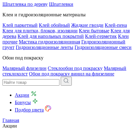
Шпатлевка по дереву
Шпатлевки
Клеи и гидроизоляционные материалы
Клей паркетный
Клей обойный
Жидкие гвозди
Клей-пена
Клеи для плитки, блоков, изоляции
Клеи бытовые
Клеи для
дерева
Клей для напольных покрытий
Клей-герметик
Клеи
прочие
Мастика гидроизоляционная
Гидроизоляционный
грунт
Гидроизоляционные ленты
Гидроизоляционные смеси
Обои под покраску
Малярный флизелин
Стеклообои под покраску
Малярный
стеклохолст
Обои под покраску винил на флизелине
Акции
Бонусы
Подбор цвета
Главная
Акции