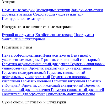
Затирки
Цементные затирки
Эпоксидные затирки
Затирки-герметики
Добавка в затирки
Средство для ухода за плиткой
Полиуретановые затирки
Инструмент и вспомогательные материалы
Ручной инструмент
Хозяйственные товары
Инструмент
малярный и штукатурный
Герметики и пены
Пена профессиональная
Пена монтажная
Пена проф с
увеличенным выходом
Герметик силиконовый санитарный
Герметик акрил-силиконовый для дерева
Герметик акриловый
универсальный
Герметик акрилатный универсальный
Герметик полиуретановый
Герметик силиконовый
нейтральный универсальный
Герметик силиконовый
кислотный
Герметик шовный
Герметик битумный
Герметик
гибридный
Герметик силиконовый аквариумный
Герметик
силиконовый для остекления
Герметик силикатный для печей
Очиститель для герметика
Очиститель монтажной пены
Сухие смеси, шпатлевки и штукатурки