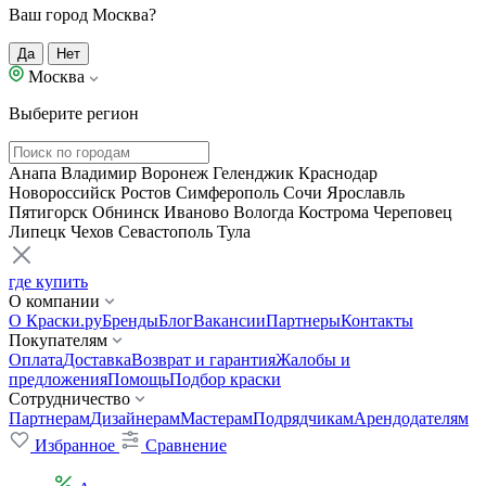
Ваш город Москва?
Да
Нет
Москва
Выберите регион
Анапа
Владимир
Воронеж
Геленджик
Краснодар
Новороссийск
Ростов
Симферополь
Сочи
Ярославль
Пятигорск
Обнинск
Иваново
Вологда
Кострома
Череповец
Липецк
Чехов
Севастополь
Тула
где купить
О компании
О Краски.ру
Бренды
Блог
Вакансии
Партнеры
Контакты
Покупателям
Оплата
Доставка
Возврат и гарантия
Жалобы и
предложения
Помощь
Подбор краски
Сотрудничество
Партнерам
Дизайнерам
Мастерам
Подрядчикам
Арендодателям
Избранное
Сравнение