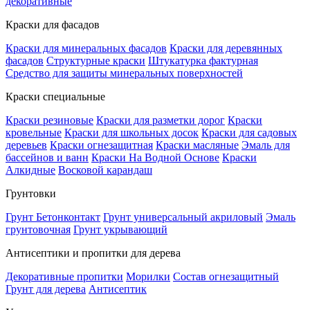
декоративные
Краски для фасадов
Краски для минеральных фасадов
Краски для деревянных
фасадов
Структурные краски
Штукатурка фактурная
Средство для защиты минеральных поверхностей
Краски специальные
Краски резиновые
Краски для разметки дорог
Краски
кровельные
Краски для школьных досок
Краски для садовых
деревьев
Краски огнезащитная
Краски масляные
Эмаль для
бассейнов и ванн
Краски На Водной Основе
Краски
Алкидные
Восковой карандаш
Грунтовки
Грунт Бетонконтакт
Грунт универсальный акриловый
Эмаль
грунтовочная
Грунт укрывающий
Антисептики и пропитки для дерева
Декоративные пропитки
Морилки
Состав огнезащитный
Грунт для дерева
Антисептик