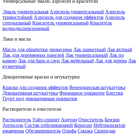
Универсальные эмали, аэрозоли и красители
Эмаль универсальная
Аэрозоль универсальный
Аэрозоль
термостойкий
Аэрозоль для создания эффектов
Аэрозоль
специальный
Краситель универсальный
Краситель
воднодисперсионный
Лаки и масла
Масло для обработки древесины
Лак паркетный
Лак яхтный
Лак для деревянных панелей
Лак универсальный
Лак по
камню
Лак для бань и саун
Лак мебельный
Лак для дерева
Лак
кузнечный
Декоративные краски и штукатурки
Краски для создания эффектов
Венецианская штукатурка
Декоративная штукатурка
Финишное покрытие
Блестки
Грунт под декоративные покрытия
Растворители и очистители
Растворитель
Уайт-спирит
Ацетон
Очиститель
Бензин
Антисоль
Состав отбеливающий
Керосин
Нейтрализатор
ржавчины
Обезжириватель
Олифа
Смазка
Скипидар