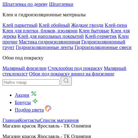
Шпатлевка по дереву
Шпатлевки
Клеи и гидроизоляционные материалы
Клей паркетный
Клей обойный
Жидкие гвозди
Клей-пена
Клеи для плитки, блоков, изоляции
Клеи бытовые
Клеи для
дерева
Клей для напольных покрытий
Клей-герметик
Клеи
прочие
Мастика гидроизоляционная
Гидроизоляционный
грунт
Гидроизоляционные ленты
Гидроизоляционные смеси
Обои под покраску
Малярный флизелин
Стеклообои под покраску
Малярный
стеклохолст
Обои под покраску винил на флизелине
Акции
Бонусы
Подбор цвета
Главная
Контакты
Список магазинов
Магазин красок Ярославль - ТК Олимпия
Магазин красок Ярославль - ТК Олимпия