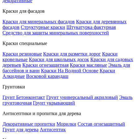
декоративные
Краски для фасадов
Краски для минеральных фасадов
Краски для деревянных
фасадов
Структурные краски
Штукатурка фактурная
Средство для защиты минеральных поверхностей
Краски специальные
Краски резиновые
Краски для разметки дорог
Краски
кровельные
Краски для школьных досок
Краски для садовых
деревьев
Краски огнезащитная
Краски масляные
Эмаль для
бассейнов и ванн
Краски На Водной Основе
Краски
Алкидные
Восковой карандаш
Грунтовки
Грунт Бетонконтакт
Грунт универсальный акриловый
Эмаль
грунтовочная
Грунт укрывающий
Антисептики и пропитки для дерева
Декоративные пропитки
Морилки
Состав огнезащитный
Грунт для дерева
Антисептик