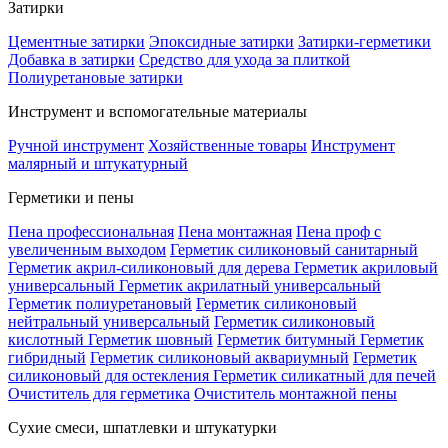
Затирки
Цементные затирки
Эпоксидные затирки
Затирки-герметики
Добавка в затирки
Средство для ухода за плиткой
Полиуретановые затирки
Инструмент и вспомогательные материалы
Ручной инструмент
Хозяйственные товары
Инструмент
малярный и штукатурный
Герметики и пены
Пена профессиональная
Пена монтажная
Пена проф с
увеличенным выходом
Герметик силиконовый санитарный
Герметик акрил-силиконовый для дерева
Герметик акриловый
универсальный
Герметик акрилатный универсальный
Герметик полиуретановый
Герметик силиконовый
нейтральный универсальный
Герметик силиконовый
кислотный
Герметик шовный
Герметик битумный
Герметик
гибридный
Герметик силиконовый аквариумный
Герметик
силиконовый для остекления
Герметик силикатный для печей
Очиститель для герметика
Очиститель монтажной пены
Сухие смеси, шпатлевки и штукатурки