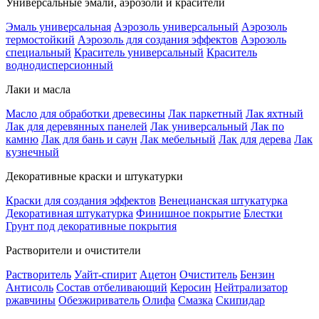
Универсальные эмали, аэрозоли и красители
Эмаль универсальная
Аэрозоль универсальный
Аэрозоль
термостойкий
Аэрозоль для создания эффектов
Аэрозоль
специальный
Краситель универсальный
Краситель
воднодисперсионный
Лаки и масла
Масло для обработки древесины
Лак паркетный
Лак яхтный
Лак для деревянных панелей
Лак универсальный
Лак по
камню
Лак для бань и саун
Лак мебельный
Лак для дерева
Лак
кузнечный
Декоративные краски и штукатурки
Краски для создания эффектов
Венецианская штукатурка
Декоративная штукатурка
Финишное покрытие
Блестки
Грунт под декоративные покрытия
Растворители и очистители
Растворитель
Уайт-спирит
Ацетон
Очиститель
Бензин
Антисоль
Состав отбеливающий
Керосин
Нейтрализатор
ржавчины
Обезжириватель
Олифа
Смазка
Скипидар