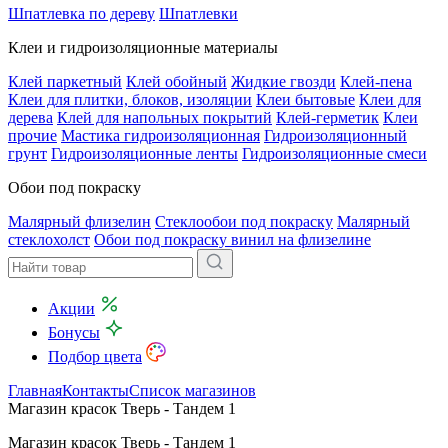
Шпатлевка по дереву
Шпатлевки
Клеи и гидроизоляционные материалы
Клей паркетный
Клей обойный
Жидкие гвозди
Клей-пена
Клеи для плитки, блоков, изоляции
Клеи бытовые
Клеи для
дерева
Клей для напольных покрытий
Клей-герметик
Клеи
прочие
Мастика гидроизоляционная
Гидроизоляционный
грунт
Гидроизоляционные ленты
Гидроизоляционные смеси
Обои под покраску
Малярный флизелин
Стеклообои под покраску
Малярный
стеклохолст
Обои под покраску винил на флизелине
Акции
Бонусы
Подбор цвета
Главная
Контакты
Список магазинов
Магазин красок Тверь - Тандем 1
Магазин красок Тверь - Тандем 1