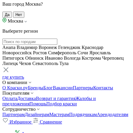
Ваш город Москва?
Да
Нет
Москва
Выберите регион
Анапа
Владимир
Воронеж
Геленджик
Краснодар
Новороссийск
Ростов
Симферополь
Сочи
Ярославль
Пятигорск
Обнинск
Иваново
Вологда
Кострома
Череповец
Липецк
Чехов
Севастополь
Тула
где купить
О компании
О Краски.ру
Бренды
Блог
Вакансии
Партнеры
Контакты
Покупателям
Оплата
Доставка
Возврат и гарантия
Жалобы и
предложения
Помощь
Подбор краски
Сотрудничество
Партнерам
Дизайнерам
Мастерам
Подрядчикам
Арендодателям
Избранное
Сравнение