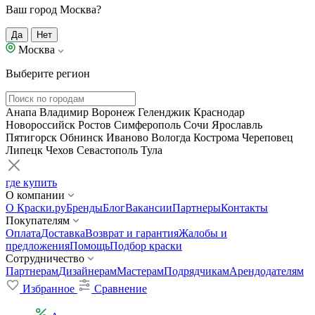
Ваш город Москва?
Да
Нет
Москва
Выберите регион
Анапа
Владимир
Воронеж
Геленджик
Краснодар
Новороссийск
Ростов
Симферополь
Сочи
Ярославль
Пятигорск
Обнинск
Иваново
Вологда
Кострома
Череповец
Липецк
Чехов
Севастополь
Тула
где купить
О компании
О Краски.ру
Бренды
Блог
Вакансии
Партнеры
Контакты
Покупателям
Оплата
Доставка
Возврат и гарантия
Жалобы и
предложения
Помощь
Подбор краски
Сотрудничество
Партнерам
Дизайнерам
Мастерам
Подрядчикам
Арендодателям
Избранное
Сравнение