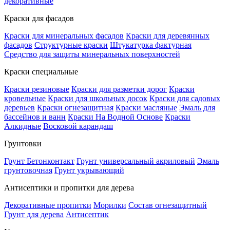
декоративные
Краски для фасадов
Краски для минеральных фасадов
Краски для деревянных
фасадов
Структурные краски
Штукатурка фактурная
Средство для защиты минеральных поверхностей
Краски специальные
Краски резиновые
Краски для разметки дорог
Краски
кровельные
Краски для школьных досок
Краски для садовых
деревьев
Краски огнезащитная
Краски масляные
Эмаль для
бассейнов и ванн
Краски На Водной Основе
Краски
Алкидные
Восковой карандаш
Грунтовки
Грунт Бетонконтакт
Грунт универсальный акриловый
Эмаль
грунтовочная
Грунт укрывающий
Антисептики и пропитки для дерева
Декоративные пропитки
Морилки
Состав огнезащитный
Грунт для дерева
Антисептик