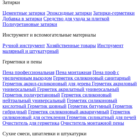
Затирки
Цементные затирки
Эпоксидные затирки
Затирки-герметики
Добавка в затирки
Средство для ухода за плиткой
Полиуретановые затирки
Инструмент и вспомогательные материалы
Ручной инструмент
Хозяйственные товары
Инструмент
малярный и штукатурный
Герметики и пены
Пена профессиональная
Пена монтажная
Пена проф с
увеличенным выходом
Герметик силиконовый санитарный
Герметик акрил-силиконовый для дерева
Герметик акриловый
универсальный
Герметик акрилатный универсальный
Герметик полиуретановый
Герметик силиконовый
нейтральный универсальный
Герметик силиконовый
кислотный
Герметик шовный
Герметик битумный
Герметик
гибридный
Герметик силиконовый аквариумный
Герметик
силиконовый для остекления
Герметик силикатный для печей
Очиститель для герметика
Очиститель монтажной пены
Сухие смеси, шпатлевки и штукатурки