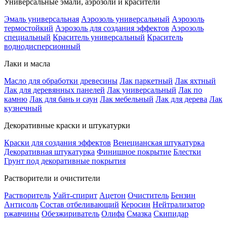
Универсальные эмали, аэрозоли и красители
Эмаль универсальная
Аэрозоль универсальный
Аэрозоль
термостойкий
Аэрозоль для создания эффектов
Аэрозоль
специальный
Краситель универсальный
Краситель
воднодисперсионный
Лаки и масла
Масло для обработки древесины
Лак паркетный
Лак яхтный
Лак для деревянных панелей
Лак универсальный
Лак по
камню
Лак для бань и саун
Лак мебельный
Лак для дерева
Лак
кузнечный
Декоративные краски и штукатурки
Краски для создания эффектов
Венецианская штукатурка
Декоративная штукатурка
Финишное покрытие
Блестки
Грунт под декоративные покрытия
Растворители и очистители
Растворитель
Уайт-спирит
Ацетон
Очиститель
Бензин
Антисоль
Состав отбеливающий
Керосин
Нейтрализатор
ржавчины
Обезжириватель
Олифа
Смазка
Скипидар