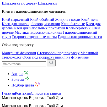
Шпатлевка по дереву
Шпатлевки
Клеи и гидроизоляционные материалы
Клей паркетный
Клей обойный
Жидкие гвозди
Клей-пена
Клеи для плитки, блоков, изоляции
Клеи бытовые
Клеи для
дерева
Клей для напольных покрытий
Клей-герметик
Клеи
прочие
Мастика гидроизоляционная
Гидроизоляционный
грунт
Гидроизоляционные ленты
Гидроизоляционные смеси
Обои под покраску
Малярный флизелин
Стеклообои под покраску
Малярный
стеклохолст
Обои под покраску винил на флизелине
Акции
Бонусы
Подбор цвета
Главная
Контакты
Список магазинов
Магазин красок Воронеж - Твой Дом
Магазин красок Воронеж - Твой Дом