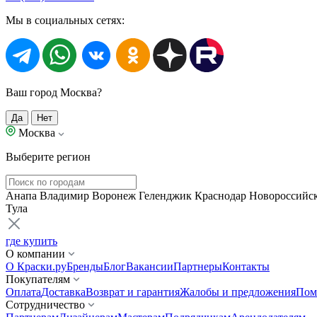
Мы в социальных сетях:
Ваш город Москва?
Да
Нет
Москва
Выберите регион
Анапа
Владимир
Воронеж
Геленджик
Краснодар
Новороссийс
Тула
где купить
О компании
О Краски.ру
Бренды
Блог
Вакансии
Партнеры
Контакты
Покупателям
Оплата
Доставка
Возврат и гарантия
Жалобы и предложения
Пом
Сотрудничество