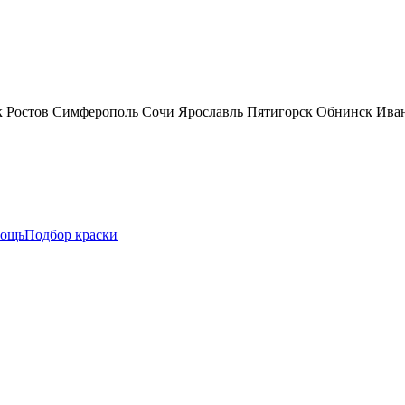
к
Ростов
Симферополь
Сочи
Ярославль
Пятигорск
Обнинск
Ива
ощь
Подбор краски