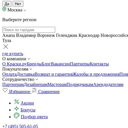
Да
Нет
Москва
Выберите регион
Анапа
Владимир
Воронеж
Геленджик
Краснодар
Новороссийс
Тула
где купить
О компании
О Краски.ру
Бренды
Блог
Вакансии
Партнеры
Контакты
Покупателям
Оплата
Доставка
Возврат и гарантия
Жалобы и предложения
Пом
Сотрудничество
Партнерам
Дизайнерам
Мастерам
Подрядчикам
Арендодателям
Избранное
Сравнение
Акции
Бонусы
Подбор цвета
+7 (495) 505-61-05