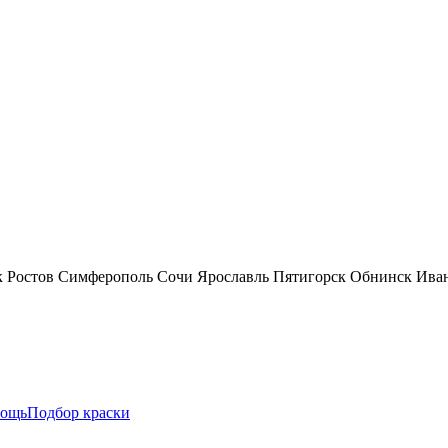
к
Ростов
Симферополь
Сочи
Ярославль
Пятигорск
Обнинск
Ива
ощь
Подбор краски