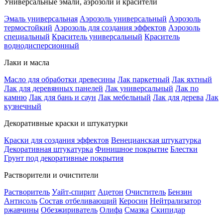
Универсальные эмали, аэрозоли и красители
Эмаль универсальная
Аэрозоль универсальный
Аэрозоль
термостойкий
Аэрозоль для создания эффектов
Аэрозоль
специальный
Краситель универсальный
Краситель
воднодисперсионный
Лаки и масла
Масло для обработки древесины
Лак паркетный
Лак яхтный
Лак для деревянных панелей
Лак универсальный
Лак по
камню
Лак для бань и саун
Лак мебельный
Лак для дерева
Лак
кузнечный
Декоративные краски и штукатурки
Краски для создания эффектов
Венецианская штукатурка
Декоративная штукатурка
Финишное покрытие
Блестки
Грунт под декоративные покрытия
Растворители и очистители
Растворитель
Уайт-спирит
Ацетон
Очиститель
Бензин
Антисоль
Состав отбеливающий
Керосин
Нейтрализатор
ржавчины
Обезжириватель
Олифа
Смазка
Скипидар