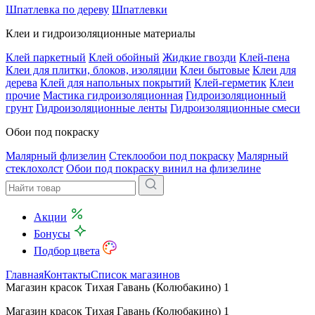
Шпатлевка по дереву
Шпатлевки
Клеи и гидроизоляционные материалы
Клей паркетный
Клей обойный
Жидкие гвозди
Клей-пена
Клеи для плитки, блоков, изоляции
Клеи бытовые
Клеи для
дерева
Клей для напольных покрытий
Клей-герметик
Клеи
прочие
Мастика гидроизоляционная
Гидроизоляционный
грунт
Гидроизоляционные ленты
Гидроизоляционные смеси
Обои под покраску
Малярный флизелин
Стеклообои под покраску
Малярный
стеклохолст
Обои под покраску винил на флизелине
Акции
Бонусы
Подбор цвета
Главная
Контакты
Список магазинов
Магазин красок Тихая Гавань (Колюбакино) 1
Магазин красок Тихая Гавань (Колюбакино) 1