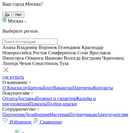
Ваш город Москва?
Да
Нет
Москва
Выберите регион
Анапа
Владимир
Воронеж
Геленджик
Краснодар
Новороссийск
Ростов
Симферополь
Сочи
Ярославль
Пятигорск
Обнинск
Иваново
Вологда
Кострома
Череповец
Липецк
Чехов
Севастополь
Тула
где купить
О компании
О Краски.ру
Бренды
Блог
Вакансии
Партнеры
Контакты
Покупателям
Оплата
Доставка
Возврат и гарантия
Жалобы и
предложения
Помощь
Подбор краски
Сотрудничество
Партнерам
Дизайнерам
Мастерам
Подрядчикам
Арендодателям
Избранное
Сравнение