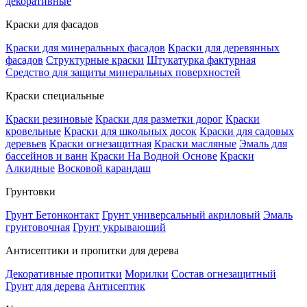
декоративные
Краски для фасадов
Краски для минеральных фасадов
Краски для деревянных
фасадов
Структурные краски
Штукатурка фактурная
Средство для защиты минеральных поверхностей
Краски специальные
Краски резиновые
Краски для разметки дорог
Краски
кровельные
Краски для школьных досок
Краски для садовых
деревьев
Краски огнезащитная
Краски масляные
Эмаль для
бассейнов и ванн
Краски На Водной Основе
Краски
Алкидные
Восковой карандаш
Грунтовки
Грунт Бетонконтакт
Грунт универсальный акриловый
Эмаль
грунтовочная
Грунт укрывающий
Антисептики и пропитки для дерева
Декоративные пропитки
Морилки
Состав огнезащитный
Грунт для дерева
Антисептик