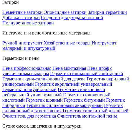
Затирки
Цементные затирки
Эпоксидные затирки
Затирки-герметики
Добавка в затирки
Средство для ухода за плиткой
Полиуретановые затирки
Инструмент и вспомогательные материалы
Ручной инструмент
Хозяйственные товары
Инструмент
малярный и штукатурный
Герметики и пены
Пена профессиональная
Пена монтажная
Пена проф с
увеличенным выходом
Герметик силиконовый санитарный
Герметик акрил-силиконовый для дерева
Герметик акриловый
универсальный
Герметик акрилатный универсальный
Герметик полиуретановый
Герметик силиконовый
нейтральный универсальный
Герметик силиконовый
кислотный
Герметик шовный
Герметик битумный
Герметик
гибридный
Герметик силиконовый аквариумный
Герметик
силиконовый для остекления
Герметик силикатный для печей
Очиститель для герметика
Очиститель монтажной пены
Сухие смеси, шпатлевки и штукатурки