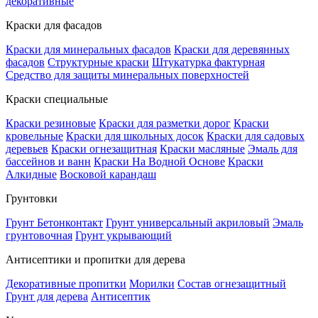
декоративные
Краски для фасадов
Краски для минеральных фасадов
Краски для деревянных
фасадов
Структурные краски
Штукатурка фактурная
Средство для защиты минеральных поверхностей
Краски специальные
Краски резиновые
Краски для разметки дорог
Краски
кровельные
Краски для школьных досок
Краски для садовых
деревьев
Краски огнезащитная
Краски масляные
Эмаль для
бассейнов и ванн
Краски На Водной Основе
Краски
Алкидные
Восковой карандаш
Грунтовки
Грунт Бетонконтакт
Грунт универсальный акриловый
Эмаль
грунтовочная
Грунт укрывающий
Антисептики и пропитки для дерева
Декоративные пропитки
Морилки
Состав огнезащитный
Грунт для дерева
Антисептик