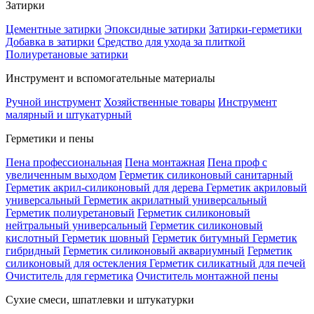
Затирки
Цементные затирки
Эпоксидные затирки
Затирки-герметики
Добавка в затирки
Средство для ухода за плиткой
Полиуретановые затирки
Инструмент и вспомогательные материалы
Ручной инструмент
Хозяйственные товары
Инструмент
малярный и штукатурный
Герметики и пены
Пена профессиональная
Пена монтажная
Пена проф с
увеличенным выходом
Герметик силиконовый санитарный
Герметик акрил-силиконовый для дерева
Герметик акриловый
универсальный
Герметик акрилатный универсальный
Герметик полиуретановый
Герметик силиконовый
нейтральный универсальный
Герметик силиконовый
кислотный
Герметик шовный
Герметик битумный
Герметик
гибридный
Герметик силиконовый аквариумный
Герметик
силиконовый для остекления
Герметик силикатный для печей
Очиститель для герметика
Очиститель монтажной пены
Сухие смеси, шпатлевки и штукатурки