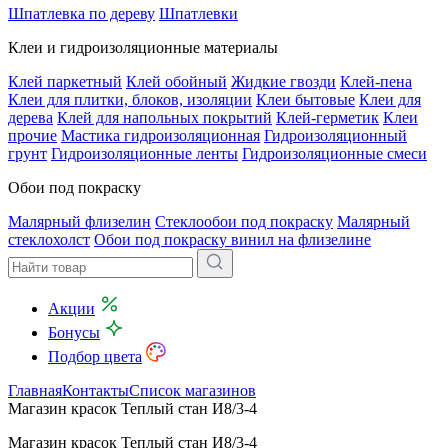
Шпатлевка по дереву
Шпатлевки
Клеи и гидроизоляционные материалы
Клей паркетный
Клей обойный
Жидкие гвозди
Клей-пена
Клеи для плитки, блоков, изоляции
Клеи бытовые
Клеи для
дерева
Клей для напольных покрытий
Клей-герметик
Клеи
прочие
Мастика гидроизоляционная
Гидроизоляционный
грунт
Гидроизоляционные ленты
Гидроизоляционные смеси
Обои под покраску
Малярный флизелин
Стеклообои под покраску
Малярный
стеклохолст
Обои под покраску винил на флизелине
Акции
Бонусы
Подбор цвета
Главная
Контакты
Список магазинов
Магазин красок Теплый стан И8/3-4
Магазин красок Теплый стан И8/3-4