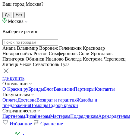
Ваш город Москва?
Да
Нет
Москва
Выберите регион
Анапа
Владимир
Воронеж
Геленджик
Краснодар
Новороссийск
Ростов
Симферополь
Сочи
Ярославль
Пятигорск
Обнинск
Иваново
Вологда
Кострома
Череповец
Липецк
Чехов
Севастополь
Тула
где купить
О компании
О Краски.ру
Бренды
Блог
Вакансии
Партнеры
Контакты
Покупателям
Оплата
Доставка
Возврат и гарантия
Жалобы и
предложения
Помощь
Подбор краски
Сотрудничество
Партнерам
Дизайнерам
Мастерам
Подрядчикам
Арендодателям
Избранное
Сравнение