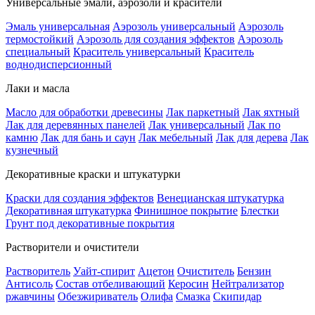
Универсальные эмали, аэрозоли и красители
Эмаль универсальная
Аэрозоль универсальный
Аэрозоль
термостойкий
Аэрозоль для создания эффектов
Аэрозоль
специальный
Краситель универсальный
Краситель
воднодисперсионный
Лаки и масла
Масло для обработки древесины
Лак паркетный
Лак яхтный
Лак для деревянных панелей
Лак универсальный
Лак по
камню
Лак для бань и саун
Лак мебельный
Лак для дерева
Лак
кузнечный
Декоративные краски и штукатурки
Краски для создания эффектов
Венецианская штукатурка
Декоративная штукатурка
Финишное покрытие
Блестки
Грунт под декоративные покрытия
Растворители и очистители
Растворитель
Уайт-спирит
Ацетон
Очиститель
Бензин
Антисоль
Состав отбеливающий
Керосин
Нейтрализатор
ржавчины
Обезжириватель
Олифа
Смазка
Скипидар