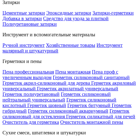
Затирки
Цементные затирки
Эпоксидные затирки
Затирки-герметики
Добавка в затирки
Средство для ухода за плиткой
Полиуретановые затирки
Инструмент и вспомогательные материалы
Ручной инструмент
Хозяйственные товары
Инструмент
малярный и штукатурный
Герметики и пены
Пена профессиональная
Пена монтажная
Пена проф с
увеличенным выходом
Герметик силиконовый санитарный
Герметик акрил-силиконовый для дерева
Герметик акриловый
универсальный
Герметик акрилатный универсальный
Герметик полиуретановый
Герметик силиконовый
нейтральный универсальный
Герметик силиконовый
кислотный
Герметик шовный
Герметик битумный
Герметик
гибридный
Герметик силиконовый аквариумный
Герметик
силиконовый для остекления
Герметик силикатный для печей
Очиститель для герметика
Очиститель монтажной пены
Сухие смеси, шпатлевки и штукатурки