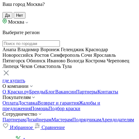
Ваш город Москва?
Да
Нет
Москва
Выберите регион
Анапа
Владимир
Воронеж
Геленджик
Краснодар
Новороссийск
Ростов
Симферополь
Сочи
Ярославль
Пятигорск
Обнинск
Иваново
Вологда
Кострома
Череповец
Липецк
Чехов
Севастополь
Тула
где купить
О компании
О Краски.ру
Бренды
Блог
Вакансии
Партнеры
Контакты
Покупателям
Оплата
Доставка
Возврат и гарантия
Жалобы и
предложения
Помощь
Подбор краски
Сотрудничество
Партнерам
Дизайнерам
Мастерам
Подрядчикам
Арендодателям
Избранное
Сравнение