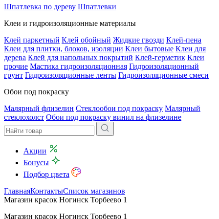
Шпатлевка по дереву
Шпатлевки
Клеи и гидроизоляционные материалы
Клей паркетный
Клей обойный
Жидкие гвозди
Клей-пена
Клеи для плитки, блоков, изоляции
Клеи бытовые
Клеи для
дерева
Клей для напольных покрытий
Клей-герметик
Клеи
прочие
Мастика гидроизоляционная
Гидроизоляционный
грунт
Гидроизоляционные ленты
Гидроизоляционные смеси
Обои под покраску
Малярный флизелин
Стеклообои под покраску
Малярный
стеклохолст
Обои под покраску винил на флизелине
Акции
Бонусы
Подбор цвета
Главная
Контакты
Список магазинов
Магазин красок Ногинск Торбеево 1
Магазин красок Ногинск Торбеево 1