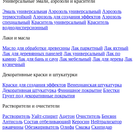
Универсальные эмали, аэрозоли и красители
Эмаль универсальная
Аэрозоль универсальный
Аэрозоль
термостойкий
Аэрозоль для создания эффектов
Аэрозоль
специальный
Краситель универсальный
Краситель
воднодисперсионный
Лаки и масла
Масло для обработки древесины
Лак паркетный
Лак яхтный
Лак для деревянных панелей
Лак универсальный
Лак по
камню
Лак для бань и саун
Лак мебельный
Лак для дерева
Лак
кузнечный
Декоративные краски и штукатурки
Краски для создания эффектов
Венецианская штукатурка
Декоративная штукатурка
Финишное покрытие
Блестки
Грунт под декоративные покрытия
Растворители и очистители
Растворитель
Уайт-спирит
Ацетон
Очиститель
Бензин
Антисоль
Состав отбеливающий
Керосин
Нейтрализатор
ржавчины
Обезжириватель
Олифа
Смазка
Скипидар