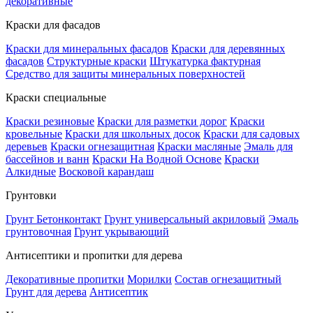
декоративные
Краски для фасадов
Краски для минеральных фасадов
Краски для деревянных
фасадов
Структурные краски
Штукатурка фактурная
Средство для защиты минеральных поверхностей
Краски специальные
Краски резиновые
Краски для разметки дорог
Краски
кровельные
Краски для школьных досок
Краски для садовых
деревьев
Краски огнезащитная
Краски масляные
Эмаль для
бассейнов и ванн
Краски На Водной Основе
Краски
Алкидные
Восковой карандаш
Грунтовки
Грунт Бетонконтакт
Грунт универсальный акриловый
Эмаль
грунтовочная
Грунт укрывающий
Антисептики и пропитки для дерева
Декоративные пропитки
Морилки
Состав огнезащитный
Грунт для дерева
Антисептик