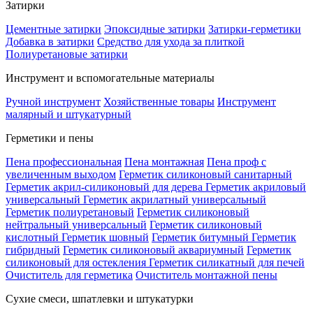
Затирки
Цементные затирки
Эпоксидные затирки
Затирки-герметики
Добавка в затирки
Средство для ухода за плиткой
Полиуретановые затирки
Инструмент и вспомогательные материалы
Ручной инструмент
Хозяйственные товары
Инструмент
малярный и штукатурный
Герметики и пены
Пена профессиональная
Пена монтажная
Пена проф с
увеличенным выходом
Герметик силиконовый санитарный
Герметик акрил-силиконовый для дерева
Герметик акриловый
универсальный
Герметик акрилатный универсальный
Герметик полиуретановый
Герметик силиконовый
нейтральный универсальный
Герметик силиконовый
кислотный
Герметик шовный
Герметик битумный
Герметик
гибридный
Герметик силиконовый аквариумный
Герметик
силиконовый для остекления
Герметик силикатный для печей
Очиститель для герметика
Очиститель монтажной пены
Сухие смеси, шпатлевки и штукатурки