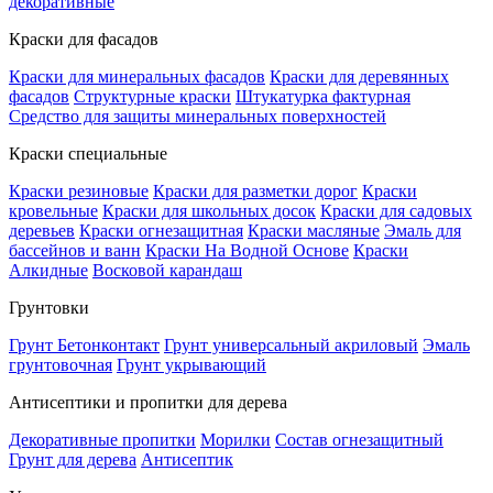
декоративные
Краски для фасадов
Краски для минеральных фасадов
Краски для деревянных
фасадов
Структурные краски
Штукатурка фактурная
Средство для защиты минеральных поверхностей
Краски специальные
Краски резиновые
Краски для разметки дорог
Краски
кровельные
Краски для школьных досок
Краски для садовых
деревьев
Краски огнезащитная
Краски масляные
Эмаль для
бассейнов и ванн
Краски На Водной Основе
Краски
Алкидные
Восковой карандаш
Грунтовки
Грунт Бетонконтакт
Грунт универсальный акриловый
Эмаль
грунтовочная
Грунт укрывающий
Антисептики и пропитки для дерева
Декоративные пропитки
Морилки
Состав огнезащитный
Грунт для дерева
Антисептик