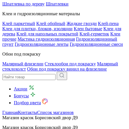
Шпатлевка по дереву
Шпатлевки
Клеи и гидроизоляционные материалы
Клей паркетный
Клей обойный
Жидкие гвозди
Клей-пена
Клеи для плитки, блоков, изоляции
Клеи бытовые
Клеи для
дерева
Клей для напольных покрытий
Клей-герметик
Клеи
прочие
Мастика гидроизоляционная
Гидроизоляционный
грунт
Гидроизоляционные ленты
Гидроизоляционные смеси
Обои под покраску
Малярный флизелин
Стеклообои под покраску
Малярный
стеклохолст
Обои под покраску винил на флизелине
Акции
Бонусы
Подбор цвета
Главная
Контакты
Список магазинов
Магазин красок Борисовский двор Д9
Магазин красок Борисовский двор Д9