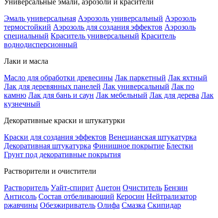
Универсальные эмали, аэрозоли и красители
Эмаль универсальная
Аэрозоль универсальный
Аэрозоль
термостойкий
Аэрозоль для создания эффектов
Аэрозоль
специальный
Краситель универсальный
Краситель
воднодисперсионный
Лаки и масла
Масло для обработки древесины
Лак паркетный
Лак яхтный
Лак для деревянных панелей
Лак универсальный
Лак по
камню
Лак для бань и саун
Лак мебельный
Лак для дерева
Лак
кузнечный
Декоративные краски и штукатурки
Краски для создания эффектов
Венецианская штукатурка
Декоративная штукатурка
Финишное покрытие
Блестки
Грунт под декоративные покрытия
Растворители и очистители
Растворитель
Уайт-спирит
Ацетон
Очиститель
Бензин
Антисоль
Состав отбеливающий
Керосин
Нейтрализатор
ржавчины
Обезжириватель
Олифа
Смазка
Скипидар