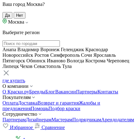
Ваш город Москва?
Да
Нет
Москва
Выберите регион
Анапа
Владимир
Воронеж
Геленджик
Краснодар
Новороссийск
Ростов
Симферополь
Сочи
Ярославль
Пятигорск
Обнинск
Иваново
Вологда
Кострома
Череповец
Липецк
Чехов
Севастополь
Тула
где купить
О компании
О Краски.ру
Бренды
Блог
Вакансии
Партнеры
Контакты
Покупателям
Оплата
Доставка
Возврат и гарантия
Жалобы и
предложения
Помощь
Подбор краски
Сотрудничество
Партнерам
Дизайнерам
Мастерам
Подрядчикам
Арендодателям
Избранное
Сравнение