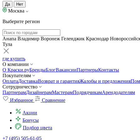
Да
Нет
Москва
Выберите регион
Анапа
Владимир
Воронеж
Геленджик
Краснодар
Новороссийс
Тула
где купить
О компании
О Краски.ру
Бренды
Блог
Вакансии
Партнеры
Контакты
Покупателям
Оплата
Доставка
Возврат и гарантия
Жалобы и предложения
Пом
Сотрудничество
Партнерам
Дизайнерам
Мастерам
Подрядчикам
Арендодателям
Избранное
Сравнение
Акции
Бонусы
Подбор цвета
+7 (495) 505-61-05