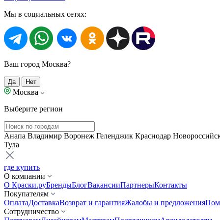
Мы в социальных сетях:
Ваш город Москва?
Да
Нет
Москва
Выберите регион
Анапа
Владимир
Воронеж
Геленджик
Краснодар
Новороссийс
Тула
где купить
О компании
О Краски.ру
Бренды
Блог
Вакансии
Партнеры
Контакты
Покупателям
Оплата
Доставка
Возврат и гарантия
Жалобы и предложения
Пом
Сотрудничество