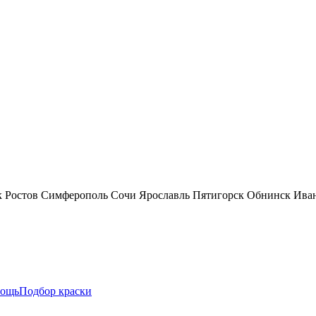
к
Ростов
Симферополь
Сочи
Ярославль
Пятигорск
Обнинск
Ива
ощь
Подбор краски