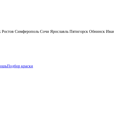
к
Ростов
Симферополь
Сочи
Ярославль
Пятигорск
Обнинск
Ива
ощь
Подбор краски