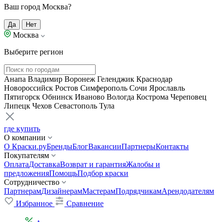
Ваш город Москва?
Да
Нет
Москва
Выберите регион
Анапа
Владимир
Воронеж
Геленджик
Краснодар
Новороссийск
Ростов
Симферополь
Сочи
Ярославль
Пятигорск
Обнинск
Иваново
Вологда
Кострома
Череповец
Липецк
Чехов
Севастополь
Тула
где купить
О компании
О Краски.ру
Бренды
Блог
Вакансии
Партнеры
Контакты
Покупателям
Оплата
Доставка
Возврат и гарантия
Жалобы и
предложения
Помощь
Подбор краски
Сотрудничество
Партнерам
Дизайнерам
Мастерам
Подрядчикам
Арендодателям
Избранное
Сравнение