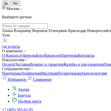
Да
Нет
Москва
Выберите регион
Анапа
Владимир
Воронеж
Геленджик
Краснодар
Новороссийс
Тула
где купить
О компании
О Краски.ру
Бренды
Блог
Вакансии
Партнеры
Контакты
Покупателям
Оплата
Доставка
Возврат и гарантия
Жалобы и предложения
Пом
Сотрудничество
Партнерам
Дизайнерам
Мастерам
Подрядчикам
Арендодателям
Избранное
Сравнение
Акции
Бонусы
Подбор цвета
+7 (495) 505-61-05