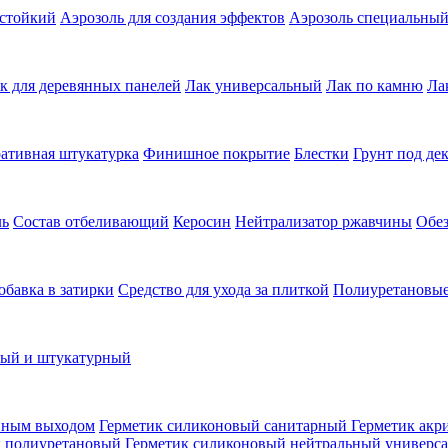
остойкий
Аэрозоль для создания эффектов
Аэрозоль специальны
к для деревянных панелей
Лак универсальный
Лак по камню
Ла
ативная штукатурка
Финишное покрытие
Блестки
Грунт под де
ль
Состав отбеливающий
Керосин
Нейтрализатор ржавчины
Обе
обавка в затирки
Средство для ухода за плиткой
Полиуретановые
ный и штукатурный
нным выходом
Герметик силиконовый санитарный
Герметик акр
к полиуретановый
Герметик силиконовый нейтральный универс