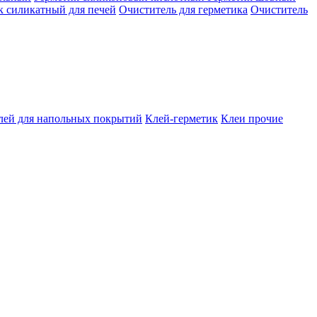
к силикатный для печей
Очиститель для герметика
Очиститель
лей для напольных покрытий
Клей-герметик
Клеи прочие