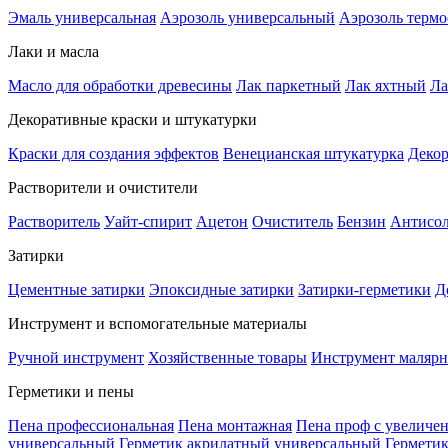
Эмаль универсальная
Аэрозоль универсальный
Аэрозоль терм
Лаки и масла
Масло для обработки древесины
Лак паркетный
Лак яхтный
Ла
Декоративные краски и штукатурки
Краски для создания эффектов
Венецианская штукатурка
Декор
Растворители и очистители
Растворитель
Уайт-спирит
Ацетон
Очиститель
Бензин
Антисо
Затирки
Цементные затирки
Эпоксидные затирки
Затирки-герметики
Д
Инструмент и вспомогательные материалы
Ручной инструмент
Хозяйственные товары
Инструмент маляр
Герметики и пены
Пена профессиональная
Пена монтажная
Пена проф с увеличе
универсальный
Герметик акрилатный универсальный
Гермети