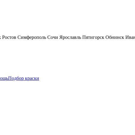
к
Ростов
Симферополь
Сочи
Ярославль
Пятигорск
Обнинск
Ива
ощь
Подбор краски