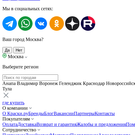
Мы в социальных сетях:
Ваш город Москва?
Да
Нет
Москва
Выберите регион
Анапа
Владимир
Воронеж
Геленджик
Краснодар
Новороссийс
Тула
где купить
О компании
О Краски.ру
Бренды
Блог
Вакансии
Партнеры
Контакты
Покупателям
Оплата
Доставка
Возврат и гарантия
Жалобы и предложения
Пом
Сотрудничество