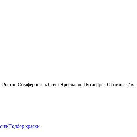
к
Ростов
Симферополь
Сочи
Ярославль
Пятигорск
Обнинск
Ива
ощь
Подбор краски