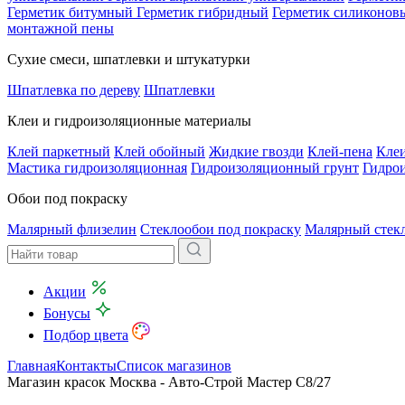
Герметик битумный
Герметик гибридный
Герметик силиконов
монтажной пены
Сухие смеси, шпатлевки и штукатурки
Шпатлевка по дереву
Шпатлевки
Клеи и гидроизоляционные материалы
Клей паркетный
Клей обойный
Жидкие гвозди
Клей-пена
Клеи
Мастика гидроизоляционная
Гидроизоляционный грунт
Гидро
Обои под покраску
Малярный флизелин
Стеклообои под покраску
Малярный стек
Акции
Бонусы
Подбор цвета
Главная
Контакты
Список магазинов
Магазин красок Москва - Авто-Строй Мастер С8/27