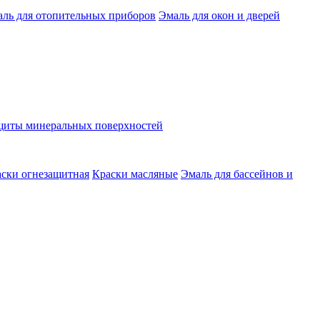
ль для отопительных приборов
Эмаль для окон и дверей
ащиты минеральных поверхностей
ски огнезащитная
Краски масляные
Эмаль для бассейнов и