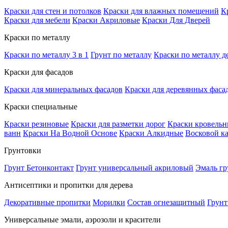
Краски для стен и потолков
Краски для влажных помещений
К
Краски для мебели
Краски Акриловые
Краски Для Дверей
Краски по металлу
Краски по металлу 3 в 1
Грунт по металлу
Краски по металлу д
Краски для фасадов
Краски для минеральных фасадов
Краски для деревянных фаса
Краски специальные
Краски резиновые
Краски для разметки дорог
Краски кровель
ванн
Краски На Водной Основе
Краски Алкидные
Восковой к
Грунтовки
Грунт Бетонконтакт
Грунт универсальный акриловый
Эмаль гр
Антисептики и пропитки для дерева
Декоративные пропитки
Морилки
Состав огнезащитный
Грунт
Универсальные эмали, аэрозоли и красители