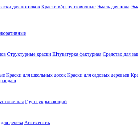
раски для потолков
Краски в/д грунтовочные
Эмаль для пола
Эма
екоративные
дов
Структурные краски
Штукатурка фактурная
Средство для з
ные
Краски для школьных досок
Краски для садовых деревьев
Кра
арандаш
унтовочная
Грунт укрывающий
 для дерева
Антисептик