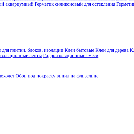
ый аквариумный
Герметик силиконовый для остекления
Гермети
 для плитки, блоков, изоляции
Клеи бытовые
Клеи для дерева
К
изоляционные ленты
Гидроизоляционные смеси
лохолст
Обои под покраску винил на флизелине