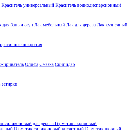
й
Краситель универсальный
Краситель воднодисперсионный
к для бань и саун
Лак мебельный
Лак для дерева
Лак кузнечный
коративные покрытия
зжириватель
Олифа
Смазка
Скипидар
 затирки
ил-силиконовый для дерева
Герметик акриловый
альный
Герметик силиконовый кислотный
Герметик шовный