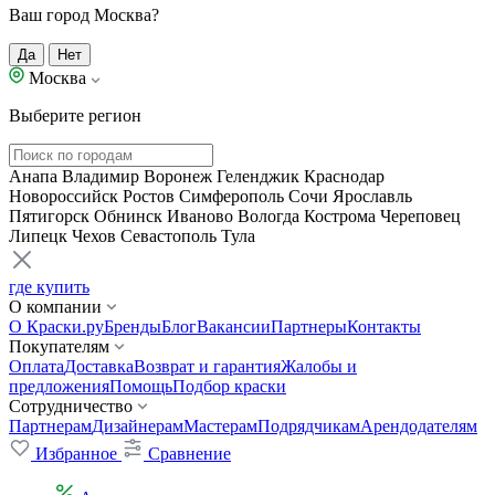
Ваш город Москва?
Да
Нет
Москва
Выберите регион
Анапа
Владимир
Воронеж
Геленджик
Краснодар
Новороссийск
Ростов
Симферополь
Сочи
Ярославль
Пятигорск
Обнинск
Иваново
Вологда
Кострома
Череповец
Липецк
Чехов
Севастополь
Тула
где купить
О компании
О Краски.ру
Бренды
Блог
Вакансии
Партнеры
Контакты
Покупателям
Оплата
Доставка
Возврат и гарантия
Жалобы и
предложения
Помощь
Подбор краски
Сотрудничество
Партнерам
Дизайнерам
Мастерам
Подрядчикам
Арендодателям
Избранное
Сравнение