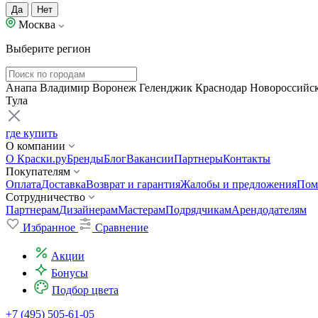
Да
Нет
Москва
Выберите регион
Анапа
Владимир
Воронеж
Геленджик
Краснодар
Новороссийс
Тула
где купить
О компании
О Краски.ру
Бренды
Блог
Вакансии
Партнеры
Контакты
Покупателям
Оплата
Доставка
Возврат и гарантия
Жалобы и предложения
Пом
Сотрудничество
Партнерам
Дизайнерам
Мастерам
Подрядчикам
Арендодателям
Избранное
Сравнение
Акции
Бонусы
Подбор цвета
+7 (495) 505-61-05