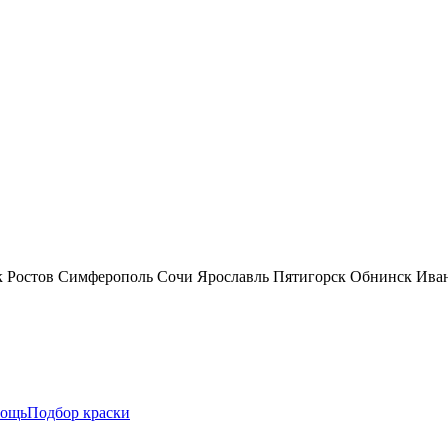
к
Ростов
Симферополь
Сочи
Ярославль
Пятигорск
Обнинск
Ива
ощь
Подбор краски