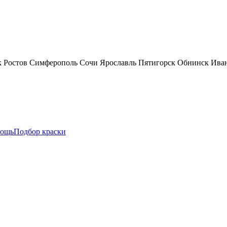
к
Ростов
Симферополь
Сочи
Ярославль
Пятигорск
Обнинск
Ива
ощь
Подбор краски