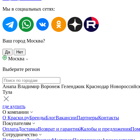
Мы в социальных сетях:
Ваш город Москва?
Да
Нет
Москва
Выберите регион
Анапа
Владимир
Воронеж
Геленджик
Краснодар
Новороссийс
Тула
где купить
О компании
О Краски.ру
Бренды
Блог
Вакансии
Партнеры
Контакты
Покупателям
Оплата
Доставка
Возврат и гарантия
Жалобы и предложения
Пом
Сотрудничество