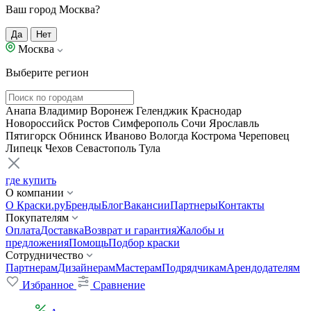
Ваш город Москва?
Да
Нет
Москва
Выберите регион
Анапа
Владимир
Воронеж
Геленджик
Краснодар
Новороссийск
Ростов
Симферополь
Сочи
Ярославль
Пятигорск
Обнинск
Иваново
Вологда
Кострома
Череповец
Липецк
Чехов
Севастополь
Тула
где купить
О компании
О Краски.ру
Бренды
Блог
Вакансии
Партнеры
Контакты
Покупателям
Оплата
Доставка
Возврат и гарантия
Жалобы и
предложения
Помощь
Подбор краски
Сотрудничество
Партнерам
Дизайнерам
Мастерам
Подрядчикам
Арендодателям
Избранное
Сравнение