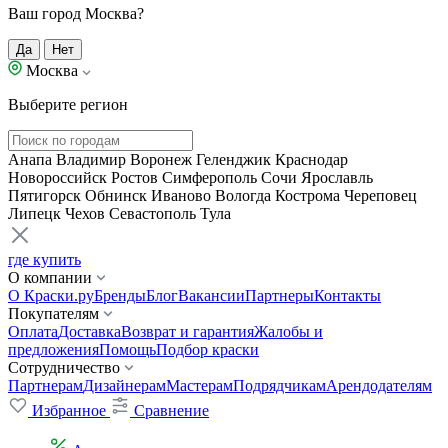
Ваш город Москва?
Да
Нет
Москва
Выберите регион
Анапа
Владимир
Воронеж
Геленджик
Краснодар
Новороссийск
Ростов
Симферополь
Сочи
Ярославль
Пятигорск
Обнинск
Иваново
Вологда
Кострома
Череповец
Липецк
Чехов
Севастополь
Тула
где купить
О компании
О Краски.ру
Бренды
Блог
Вакансии
Партнеры
Контакты
Покупателям
Оплата
Доставка
Возврат и гарантия
Жалобы и
предложения
Помощь
Подбор краски
Сотрудничество
Партнерам
Дизайнерам
Мастерам
Подрядчикам
Арендодателям
Избранное
Сравнение