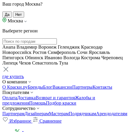
Ваш город Москва?
Да
Нет
Москва
Выберите регион
Анапа
Владимир
Воронеж
Геленджик
Краснодар
Новороссийск
Ростов
Симферополь
Сочи
Ярославль
Пятигорск
Обнинск
Иваново
Вологда
Кострома
Череповец
Липецк
Чехов
Севастополь
Тула
где купить
О компании
О Краски.ру
Бренды
Блог
Вакансии
Партнеры
Контакты
Покупателям
Оплата
Доставка
Возврат и гарантия
Жалобы и
предложения
Помощь
Подбор краски
Сотрудничество
Партнерам
Дизайнерам
Мастерам
Подрядчикам
Арендодателям
Избранное
Сравнение