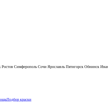
к
Ростов
Симферополь
Сочи
Ярославль
Пятигорск
Обнинск
Ива
ощь
Подбор краски