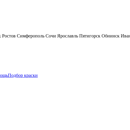
к
Ростов
Симферополь
Сочи
Ярославль
Пятигорск
Обнинск
Ива
ощь
Подбор краски