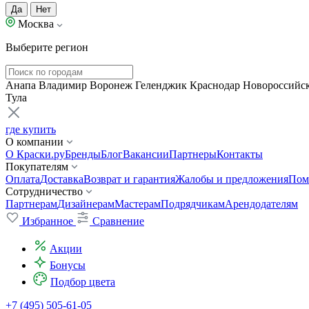
Да
Нет
Москва
Выберите регион
Анапа
Владимир
Воронеж
Геленджик
Краснодар
Новороссийс
Тула
где купить
О компании
О Краски.ру
Бренды
Блог
Вакансии
Партнеры
Контакты
Покупателям
Оплата
Доставка
Возврат и гарантия
Жалобы и предложения
Пом
Сотрудничество
Партнерам
Дизайнерам
Мастерам
Подрядчикам
Арендодателям
Избранное
Сравнение
Акции
Бонусы
Подбор цвета
+7 (495) 505-61-05