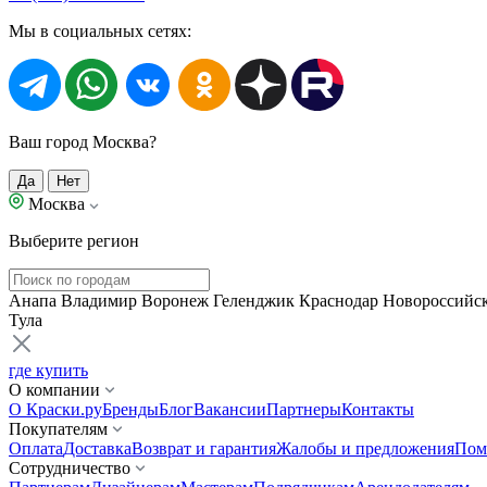
Мы в социальных сетях:
Ваш город Москва?
Да
Нет
Москва
Выберите регион
Анапа
Владимир
Воронеж
Геленджик
Краснодар
Новороссийс
Тула
где купить
О компании
О Краски.ру
Бренды
Блог
Вакансии
Партнеры
Контакты
Покупателям
Оплата
Доставка
Возврат и гарантия
Жалобы и предложения
Пом
Сотрудничество