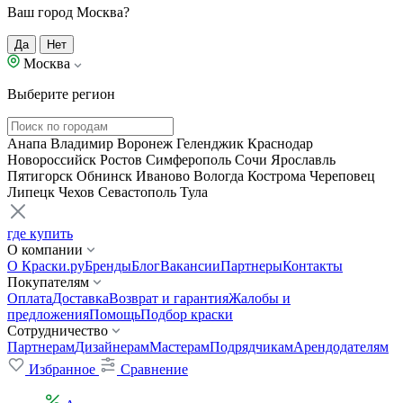
Ваш город Москва?
Да
Нет
Москва
Выберите регион
Анапа
Владимир
Воронеж
Геленджик
Краснодар
Новороссийск
Ростов
Симферополь
Сочи
Ярославль
Пятигорск
Обнинск
Иваново
Вологда
Кострома
Череповец
Липецк
Чехов
Севастополь
Тула
где купить
О компании
О Краски.ру
Бренды
Блог
Вакансии
Партнеры
Контакты
Покупателям
Оплата
Доставка
Возврат и гарантия
Жалобы и
предложения
Помощь
Подбор краски
Сотрудничество
Партнерам
Дизайнерам
Мастерам
Подрядчикам
Арендодателям
Избранное
Сравнение