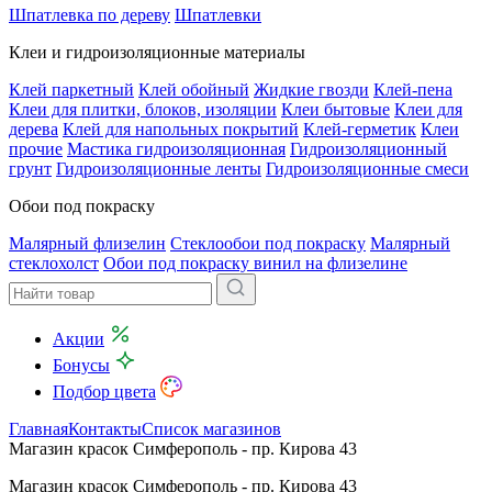
Шпатлевка по дереву
Шпатлевки
Клеи и гидроизоляционные материалы
Клей паркетный
Клей обойный
Жидкие гвозди
Клей-пена
Клеи для плитки, блоков, изоляции
Клеи бытовые
Клеи для
дерева
Клей для напольных покрытий
Клей-герметик
Клеи
прочие
Мастика гидроизоляционная
Гидроизоляционный
грунт
Гидроизоляционные ленты
Гидроизоляционные смеси
Обои под покраску
Малярный флизелин
Стеклообои под покраску
Малярный
стеклохолст
Обои под покраску винил на флизелине
Акции
Бонусы
Подбор цвета
Главная
Контакты
Список магазинов
Магазин красок Симферополь - пр. Кирова 43
Магазин красок Симферополь - пр. Кирова 43