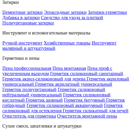
Затирки
Цементные затирки
Эпоксидные затирки
Затирки-герметики
Добавка в затирки
Средство для ухода за плиткой
Полиуретановые затирки
Инструмент и вспомогательные материалы
Ручной инструмент
Хозяйственные товары
Инструмент
малярный и штукатурный
Герметики и пены
Пена профессиональная
Пена монтажная
Пена проф с
увеличенным выходом
Герметик силиконовый санитарный
Герметик акрил-силиконовый для дерева
Герметик акриловый
универсальный
Герметик акрилатный универсальный
Герметик полиуретановый
Герметик силиконовый
нейтральный универсальный
Герметик силиконовый
кислотный
Герметик шовный
Герметик битумный
Герметик
гибридный
Герметик силиконовый аквариумный
Герметик
силиконовый для остекления
Герметик силикатный для печей
Очиститель для герметика
Очиститель монтажной пены
Сухие смеси, шпатлевки и штукатурки