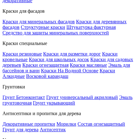
декоративные
Краски для фасадов
Краски для минеральных фасадов
Краски для деревянных
фасадов
Структурные краски
Штукатурка фактурная
Средство для защиты минеральных поверхностей
Краски специальные
Краски резиновые
Краски для разметки дорог
Краски
кровельные
Краски для школьных досок
Краски для садовых
деревьев
Краски огнезащитная
Краски масляные
Эмаль для
бассейнов и ванн
Краски На Водной Основе
Краски
Алкидные
Восковой карандаш
Грунтовки
Грунт Бетонконтакт
Грунт универсальный акриловый
Эмаль
грунтовочная
Грунт укрывающий
Антисептики и пропитки для дерева
Декоративные пропитки
Морилки
Состав огнезащитный
Грунт для дерева
Антисептик