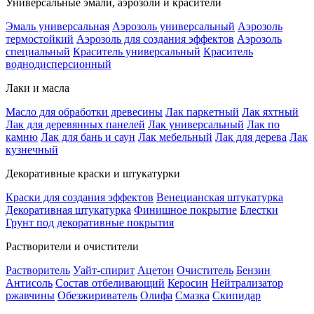
Универсальные эмали, аэрозоли и красители
Эмаль универсальная
Аэрозоль универсальный
Аэрозоль
термостойкий
Аэрозоль для создания эффектов
Аэрозоль
специальный
Краситель универсальный
Краситель
воднодисперсионный
Лаки и масла
Масло для обработки древесины
Лак паркетный
Лак яхтный
Лак для деревянных панелей
Лак универсальный
Лак по
камню
Лак для бань и саун
Лак мебельный
Лак для дерева
Лак
кузнечный
Декоративные краски и штукатурки
Краски для создания эффектов
Венецианская штукатурка
Декоративная штукатурка
Финишное покрытие
Блестки
Грунт под декоративные покрытия
Растворители и очистители
Растворитель
Уайт-спирит
Ацетон
Очиститель
Бензин
Антисоль
Состав отбеливающий
Керосин
Нейтрализатор
ржавчины
Обезжириватель
Олифа
Смазка
Скипидар