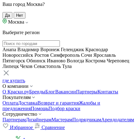
Ваш город Москва?
Да
Нет
Москва
Выберите регион
Анапа
Владимир
Воронеж
Геленджик
Краснодар
Новороссийск
Ростов
Симферополь
Сочи
Ярославль
Пятигорск
Обнинск
Иваново
Вологда
Кострома
Череповец
Липецк
Чехов
Севастополь
Тула
где купить
О компании
О Краски.ру
Бренды
Блог
Вакансии
Партнеры
Контакты
Покупателям
Оплата
Доставка
Возврат и гарантия
Жалобы и
предложения
Помощь
Подбор краски
Сотрудничество
Партнерам
Дизайнерам
Мастерам
Подрядчикам
Арендодателям
Избранное
Сравнение