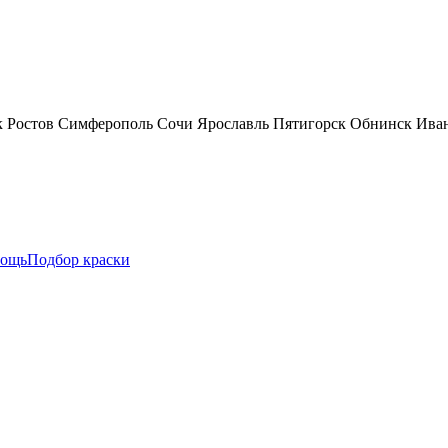
к
Ростов
Симферополь
Сочи
Ярославль
Пятигорск
Обнинск
Ива
ощь
Подбор краски