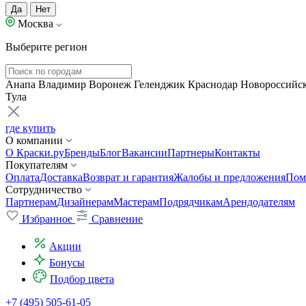
Да
Нет
Москва
Выберите регион
Анапа
Владимир
Воронеж
Геленджик
Краснодар
Новороссийс
Тула
где купить
О компании
О Краски.ру
Бренды
Блог
Вакансии
Партнеры
Контакты
Покупателям
Оплата
Доставка
Возврат и гарантия
Жалобы и предложения
Пом
Сотрудничество
Партнерам
Дизайнерам
Мастерам
Подрядчикам
Арендодателям
Избранное
Сравнение
Акции
Бонусы
Подбор цвета
+7 (495) 505-61-05