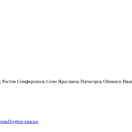
к
Ростов
Симферополь
Сочи
Ярославль
Пятигорск
Обнинск
Ива
ощь
Подбор краски