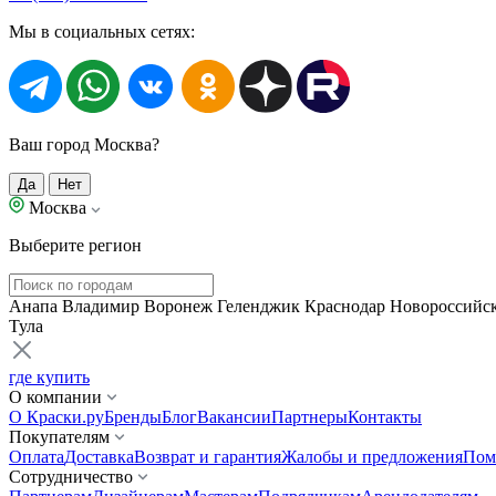
Мы в социальных сетях:
Ваш город Москва?
Да
Нет
Москва
Выберите регион
Анапа
Владимир
Воронеж
Геленджик
Краснодар
Новороссийс
Тула
где купить
О компании
О Краски.ру
Бренды
Блог
Вакансии
Партнеры
Контакты
Покупателям
Оплата
Доставка
Возврат и гарантия
Жалобы и предложения
Пом
Сотрудничество