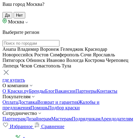
Ваш город Москва?
Да
Нет
Москва
Выберите регион
Анапа
Владимир
Воронеж
Геленджик
Краснодар
Новороссийск
Ростов
Симферополь
Сочи
Ярославль
Пятигорск
Обнинск
Иваново
Вологда
Кострома
Череповец
Липецк
Чехов
Севастополь
Тула
где купить
О компании
О Краски.ру
Бренды
Блог
Вакансии
Партнеры
Контакты
Покупателям
Оплата
Доставка
Возврат и гарантия
Жалобы и
предложения
Помощь
Подбор краски
Сотрудничество
Партнерам
Дизайнерам
Мастерам
Подрядчикам
Арендодателям
Избранное
Сравнение