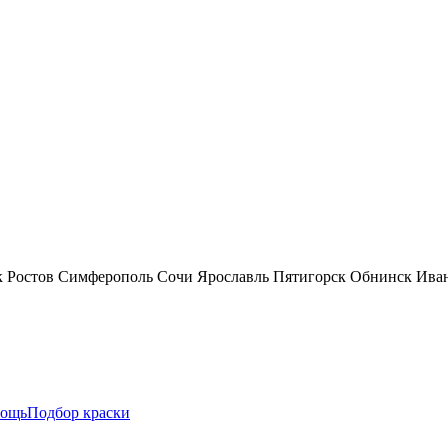
к
Ростов
Симферополь
Сочи
Ярославль
Пятигорск
Обнинск
Ива
ощь
Подбор краски