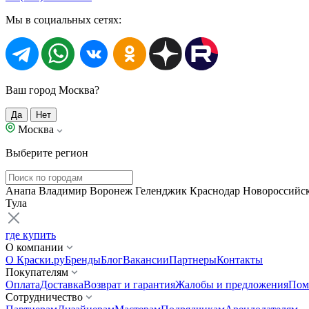
Мы в социальных сетях:
Ваш город Москва?
Да
Нет
Москва
Выберите регион
Анапа
Владимир
Воронеж
Геленджик
Краснодар
Новороссийс
Тула
где купить
О компании
О Краски.ру
Бренды
Блог
Вакансии
Партнеры
Контакты
Покупателям
Оплата
Доставка
Возврат и гарантия
Жалобы и предложения
Пом
Сотрудничество