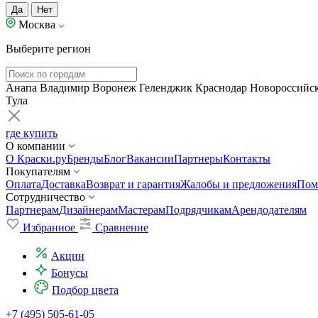
Да
Нет
Москва
Выберите регион
Анапа
Владимир
Воронеж
Геленджик
Краснодар
Новороссийс
Тула
где купить
О компании
О Краски.ру
Бренды
Блог
Вакансии
Партнеры
Контакты
Покупателям
Оплата
Доставка
Возврат и гарантия
Жалобы и предложения
Пом
Сотрудничество
Партнерам
Дизайнерам
Мастерам
Подрядчикам
Арендодателям
Избранное
Сравнение
Акции
Бонусы
Подбор цвета
+7 (495) 505-61-05