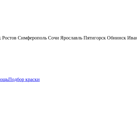
к
Ростов
Симферополь
Сочи
Ярославль
Пятигорск
Обнинск
Ива
ощь
Подбор краски