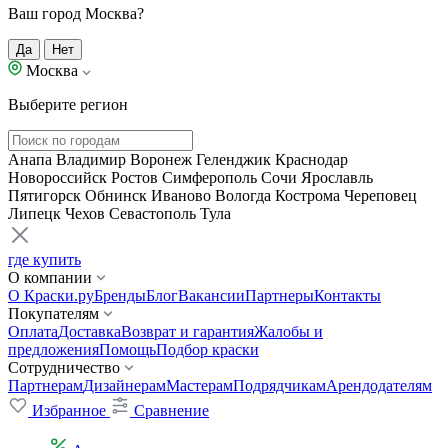
Ваш город Москва?
Да
Нет
Москва
Выберите регион
Анапа
Владимир
Воронеж
Геленджик
Краснодар
Новороссийск
Ростов
Симферополь
Сочи
Ярославль
Пятигорск
Обнинск
Иваново
Вологда
Кострома
Череповец
Липецк
Чехов
Севастополь
Тула
где купить
О компании
О Краски.ру
Бренды
Блог
Вакансии
Партнеры
Контакты
Покупателям
Оплата
Доставка
Возврат и гарантия
Жалобы и
предложения
Помощь
Подбор краски
Сотрудничество
Партнерам
Дизайнерам
Мастерам
Подрядчикам
Арендодателям
Избранное
Сравнение