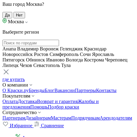
Ваш город Москва?
Да
Нет
Москва
Выберите регион
Анапа
Владимир
Воронеж
Геленджик
Краснодар
Новороссийск
Ростов
Симферополь
Сочи
Ярославль
Пятигорск
Обнинск
Иваново
Вологда
Кострома
Череповец
Липецк
Чехов
Севастополь
Тула
где купить
О компании
О Краски.ру
Бренды
Блог
Вакансии
Партнеры
Контакты
Покупателям
Оплата
Доставка
Возврат и гарантия
Жалобы и
предложения
Помощь
Подбор краски
Сотрудничество
Партнерам
Дизайнерам
Мастерам
Подрядчикам
Арендодателям
Избранное
Сравнение