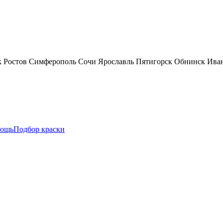
к
Ростов
Симферополь
Сочи
Ярославль
Пятигорск
Обнинск
Ива
ощь
Подбор краски