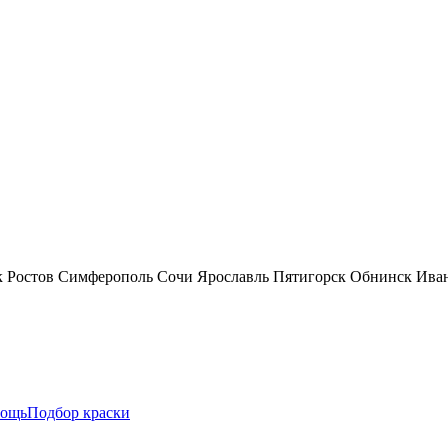
к
Ростов
Симферополь
Сочи
Ярославль
Пятигорск
Обнинск
Ива
ощь
Подбор краски