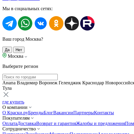
Мы в социальных сетях:
Ваш город Москва?
Да
Нет
Москва
Выберите регион
Анапа
Владимир
Воронеж
Геленджик
Краснодар
Новороссийс
Тула
где купить
О компании
О Краски.ру
Бренды
Блог
Вакансии
Партнеры
Контакты
Покупателям
Оплата
Доставка
Возврат и гарантия
Жалобы и предложения
Пом
Сотрудничество