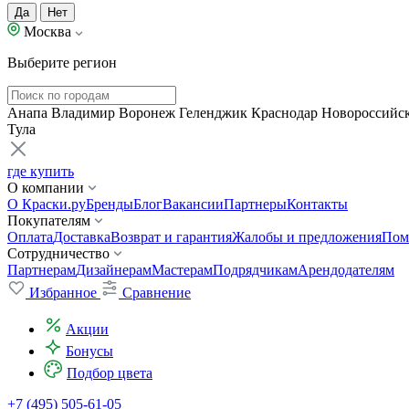
Да
Нет
Москва
Выберите регион
Анапа
Владимир
Воронеж
Геленджик
Краснодар
Новороссийс
Тула
где купить
О компании
О Краски.ру
Бренды
Блог
Вакансии
Партнеры
Контакты
Покупателям
Оплата
Доставка
Возврат и гарантия
Жалобы и предложения
Пом
Сотрудничество
Партнерам
Дизайнерам
Мастерам
Подрядчикам
Арендодателям
Избранное
Сравнение
Акции
Бонусы
Подбор цвета
+7 (495) 505-61-05