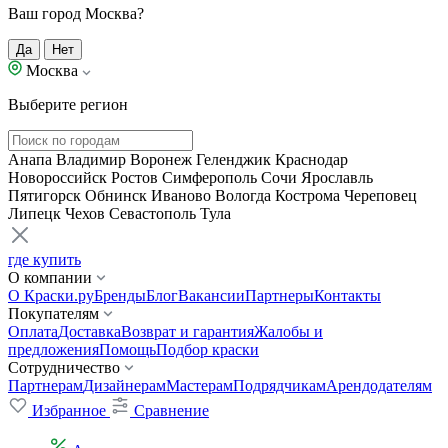
Ваш город Москва?
Да
Нет
Москва
Выберите регион
Анапа
Владимир
Воронеж
Геленджик
Краснодар
Новороссийск
Ростов
Симферополь
Сочи
Ярославль
Пятигорск
Обнинск
Иваново
Вологда
Кострома
Череповец
Липецк
Чехов
Севастополь
Тула
где купить
О компании
О Краски.ру
Бренды
Блог
Вакансии
Партнеры
Контакты
Покупателям
Оплата
Доставка
Возврат и гарантия
Жалобы и
предложения
Помощь
Подбор краски
Сотрудничество
Партнерам
Дизайнерам
Мастерам
Подрядчикам
Арендодателям
Избранное
Сравнение