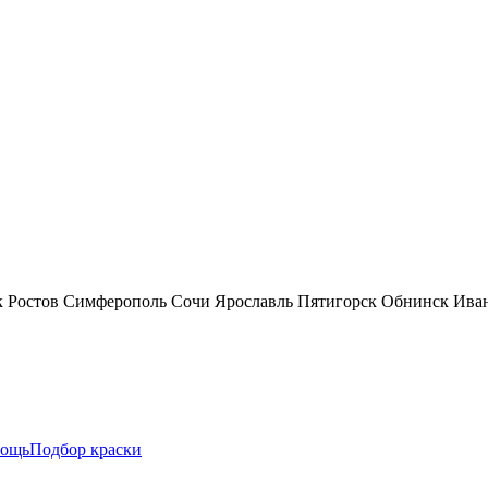
к
Ростов
Симферополь
Сочи
Ярославль
Пятигорск
Обнинск
Ива
ощь
Подбор краски