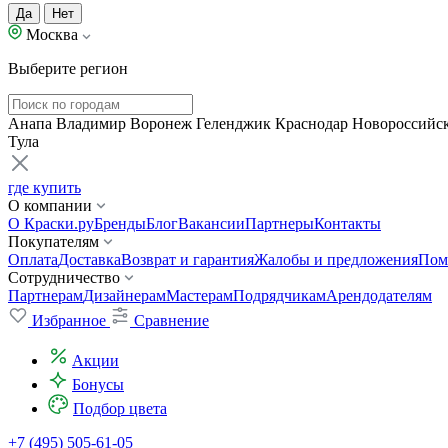
Да
Нет
Москва
Выберите регион
Анапа
Владимир
Воронеж
Геленджик
Краснодар
Новороссийс
Тула
где купить
О компании
О Краски.ру
Бренды
Блог
Вакансии
Партнеры
Контакты
Покупателям
Оплата
Доставка
Возврат и гарантия
Жалобы и предложения
Пом
Сотрудничество
Партнерам
Дизайнерам
Мастерам
Подрядчикам
Арендодателям
Избранное
Сравнение
Акции
Бонусы
Подбор цвета
+7 (495) 505-61-05