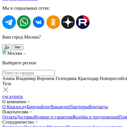
Мы в социальных сетях:
Ваш город Москва?
Да
Нет
Москва
Выберите регион
Анапа
Владимир
Воронеж
Геленджик
Краснодар
Новороссийс
Тула
где купить
О компании
О Краски.ру
Бренды
Блог
Вакансии
Партнеры
Контакты
Покупателям
Оплата
Доставка
Возврат и гарантия
Жалобы и предложения
Пом
Сотрудничество