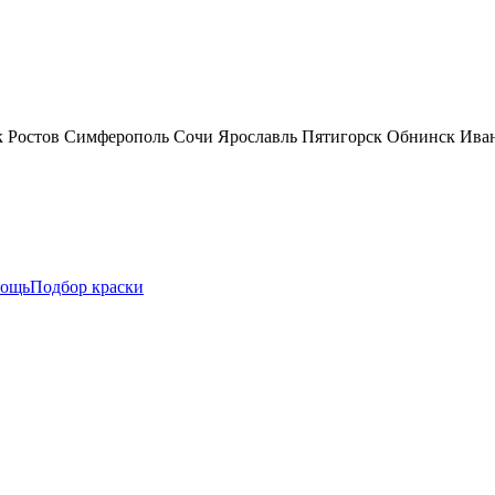
к
Ростов
Симферополь
Сочи
Ярославль
Пятигорск
Обнинск
Ива
ощь
Подбор краски