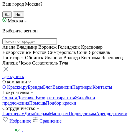
Ваш город Москва?
Да
Нет
Москва
Выберите регион
Анапа
Владимир
Воронеж
Геленджик
Краснодар
Новороссийск
Ростов
Симферополь
Сочи
Ярославль
Пятигорск
Обнинск
Иваново
Вологда
Кострома
Череповец
Липецк
Чехов
Севастополь
Тула
где купить
О компании
О Краски.ру
Бренды
Блог
Вакансии
Партнеры
Контакты
Покупателям
Оплата
Доставка
Возврат и гарантия
Жалобы и
предложения
Помощь
Подбор краски
Сотрудничество
Партнерам
Дизайнерам
Мастерам
Подрядчикам
Арендодателям
Избранное
Сравнение