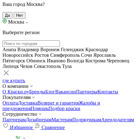
Ваш город Москва?
Да
Нет
Москва
Выберите регион
Анапа
Владимир
Воронеж
Геленджик
Краснодар
Новороссийск
Ростов
Симферополь
Сочи
Ярославль
Пятигорск
Обнинск
Иваново
Вологда
Кострома
Череповец
Липецк
Чехов
Севастополь
Тула
где купить
О компании
О Краски.ру
Бренды
Блог
Вакансии
Партнеры
Контакты
Покупателям
Оплата
Доставка
Возврат и гарантия
Жалобы и
предложения
Помощь
Подбор краски
Сотрудничество
Партнерам
Дизайнерам
Мастерам
Подрядчикам
Арендодателям
Избранное
Сравнение