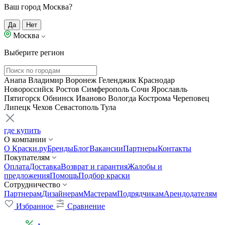
Ваш город Москва?
Да
Нет
Москва
Выберите регион
Анапа
Владимир
Воронеж
Геленджик
Краснодар
Новороссийск
Ростов
Симферополь
Сочи
Ярославль
Пятигорск
Обнинск
Иваново
Вологда
Кострома
Череповец
Липецк
Чехов
Севастополь
Тула
где купить
О компании
О Краски.ру
Бренды
Блог
Вакансии
Партнеры
Контакты
Покупателям
Оплата
Доставка
Возврат и гарантия
Жалобы и
предложения
Помощь
Подбор краски
Сотрудничество
Партнерам
Дизайнерам
Мастерам
Подрядчикам
Арендодателям
Избранное
Сравнение