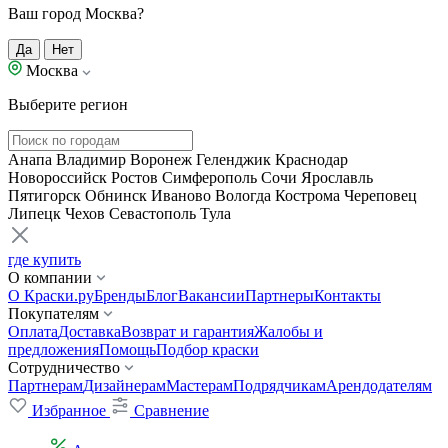
Ваш город Москва?
Да
Нет
Москва
Выберите регион
Анапа
Владимир
Воронеж
Геленджик
Краснодар
Новороссийск
Ростов
Симферополь
Сочи
Ярославль
Пятигорск
Обнинск
Иваново
Вологда
Кострома
Череповец
Липецк
Чехов
Севастополь
Тула
где купить
О компании
О Краски.ру
Бренды
Блог
Вакансии
Партнеры
Контакты
Покупателям
Оплата
Доставка
Возврат и гарантия
Жалобы и
предложения
Помощь
Подбор краски
Сотрудничество
Партнерам
Дизайнерам
Мастерам
Подрядчикам
Арендодателям
Избранное
Сравнение