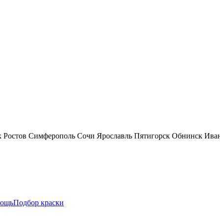
к
Ростов
Симферополь
Сочи
Ярославль
Пятигорск
Обнинск
Ива
ощь
Подбор краски