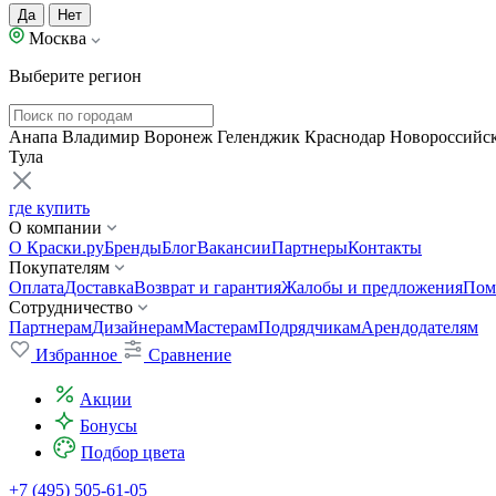
Да
Нет
Москва
Выберите регион
Анапа
Владимир
Воронеж
Геленджик
Краснодар
Новороссийс
Тула
где купить
О компании
О Краски.ру
Бренды
Блог
Вакансии
Партнеры
Контакты
Покупателям
Оплата
Доставка
Возврат и гарантия
Жалобы и предложения
Пом
Сотрудничество
Партнерам
Дизайнерам
Мастерам
Подрядчикам
Арендодателям
Избранное
Сравнение
Акции
Бонусы
Подбор цвета
+7 (495) 505-61-05