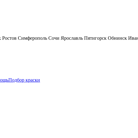
к
Ростов
Симферополь
Сочи
Ярославль
Пятигорск
Обнинск
Ива
ощь
Подбор краски