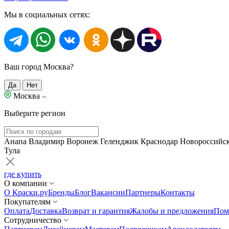
Мы в социальных сетях:
Ваш город Москва?
Да
Нет
Москва
Выберите регион
Анапа
Владимир
Воронеж
Геленджик
Краснодар
Новороссийс
Тула
где купить
О компании
О Краски.ру
Бренды
Блог
Вакансии
Партнеры
Контакты
Покупателям
Оплата
Доставка
Возврат и гарантия
Жалобы и предложения
Пом
Сотрудничество