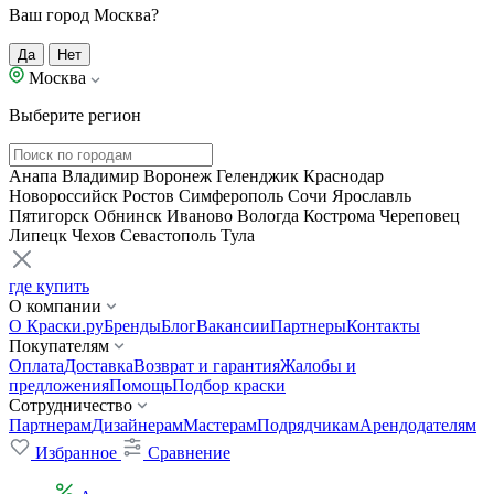
Ваш город Москва?
Да
Нет
Москва
Выберите регион
Анапа
Владимир
Воронеж
Геленджик
Краснодар
Новороссийск
Ростов
Симферополь
Сочи
Ярославль
Пятигорск
Обнинск
Иваново
Вологда
Кострома
Череповец
Липецк
Чехов
Севастополь
Тула
где купить
О компании
О Краски.ру
Бренды
Блог
Вакансии
Партнеры
Контакты
Покупателям
Оплата
Доставка
Возврат и гарантия
Жалобы и
предложения
Помощь
Подбор краски
Сотрудничество
Партнерам
Дизайнерам
Мастерам
Подрядчикам
Арендодателям
Избранное
Сравнение