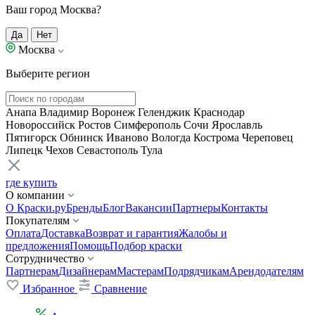
Ваш город Москва?
Да
Нет
Москва
Выберите регион
Анапа
Владимир
Воронеж
Геленджик
Краснодар
Новороссийск
Ростов
Симферополь
Сочи
Ярославль
Пятигорск
Обнинск
Иваново
Вологда
Кострома
Череповец
Липецк
Чехов
Севастополь
Тула
где купить
О компании
О Краски.ру
Бренды
Блог
Вакансии
Партнеры
Контакты
Покупателям
Оплата
Доставка
Возврат и гарантия
Жалобы и
предложения
Помощь
Подбор краски
Сотрудничество
Партнерам
Дизайнерам
Мастерам
Подрядчикам
Арендодателям
Избранное
Сравнение