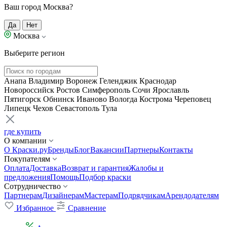
Ваш город Москва?
Да
Нет
Москва
Выберите регион
Анапа
Владимир
Воронеж
Геленджик
Краснодар
Новороссийск
Ростов
Симферополь
Сочи
Ярославль
Пятигорск
Обнинск
Иваново
Вологда
Кострома
Череповец
Липецк
Чехов
Севастополь
Тула
где купить
О компании
О Краски.ру
Бренды
Блог
Вакансии
Партнеры
Контакты
Покупателям
Оплата
Доставка
Возврат и гарантия
Жалобы и
предложения
Помощь
Подбор краски
Сотрудничество
Партнерам
Дизайнерам
Мастерам
Подрядчикам
Арендодателям
Избранное
Сравнение