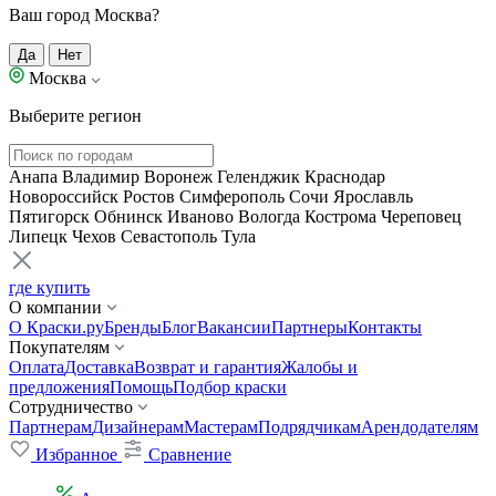
Ваш город Москва?
Да
Нет
Москва
Выберите регион
Анапа
Владимир
Воронеж
Геленджик
Краснодар
Новороссийск
Ростов
Симферополь
Сочи
Ярославль
Пятигорск
Обнинск
Иваново
Вологда
Кострома
Череповец
Липецк
Чехов
Севастополь
Тула
где купить
О компании
О Краски.ру
Бренды
Блог
Вакансии
Партнеры
Контакты
Покупателям
Оплата
Доставка
Возврат и гарантия
Жалобы и
предложения
Помощь
Подбор краски
Сотрудничество
Партнерам
Дизайнерам
Мастерам
Подрядчикам
Арендодателям
Избранное
Сравнение