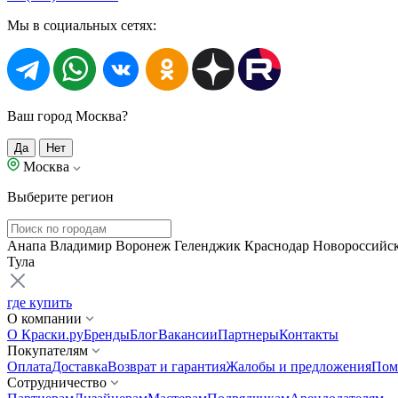
Мы в социальных сетях:
Ваш город Москва?
Да
Нет
Москва
Выберите регион
Анапа
Владимир
Воронеж
Геленджик
Краснодар
Новороссийс
Тула
где купить
О компании
О Краски.ру
Бренды
Блог
Вакансии
Партнеры
Контакты
Покупателям
Оплата
Доставка
Возврат и гарантия
Жалобы и предложения
Пом
Сотрудничество