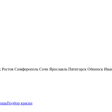
к
Ростов
Симферополь
Сочи
Ярославль
Пятигорск
Обнинск
Ива
ощь
Подбор краски