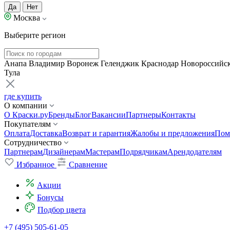
Да
Нет
Москва
Выберите регион
Анапа
Владимир
Воронеж
Геленджик
Краснодар
Новороссийс
Тула
где купить
О компании
О Краски.ру
Бренды
Блог
Вакансии
Партнеры
Контакты
Покупателям
Оплата
Доставка
Возврат и гарантия
Жалобы и предложения
Пом
Сотрудничество
Партнерам
Дизайнерам
Мастерам
Подрядчикам
Арендодателям
Избранное
Сравнение
Акции
Бонусы
Подбор цвета
+7 (495) 505-61-05