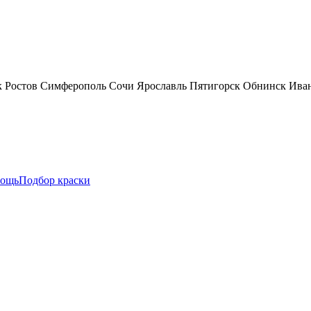
к
Ростов
Симферополь
Сочи
Ярославль
Пятигорск
Обнинск
Ива
ощь
Подбор краски