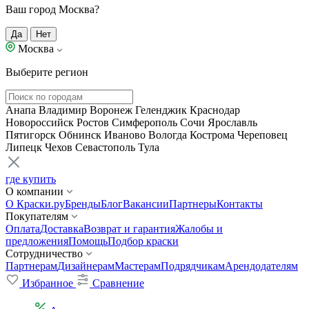
Ваш город Москва?
Да
Нет
Москва
Выберите регион
Анапа
Владимир
Воронеж
Геленджик
Краснодар
Новороссийск
Ростов
Симферополь
Сочи
Ярославль
Пятигорск
Обнинск
Иваново
Вологда
Кострома
Череповец
Липецк
Чехов
Севастополь
Тула
где купить
О компании
О Краски.ру
Бренды
Блог
Вакансии
Партнеры
Контакты
Покупателям
Оплата
Доставка
Возврат и гарантия
Жалобы и
предложения
Помощь
Подбор краски
Сотрудничество
Партнерам
Дизайнерам
Мастерам
Подрядчикам
Арендодателям
Избранное
Сравнение